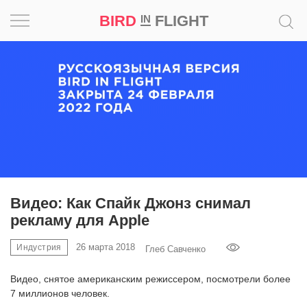
BIRD
FLIGHT
IN
Вдохновение
Почему
это
шедевр
Мир
Игра
Видео: Как Спайк Джонз снимал
рекламу для Apple
Новости
26 марта 2018
Индустрия
Глеб Савченко
Bird
in
Видео, снятое американским режиссером, посмотрели более
Flight
7 миллионов человек.
Prize