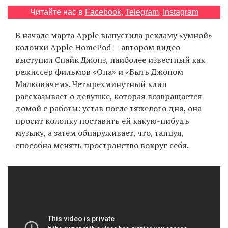
‘21
Читайте нас в
Facebook
,
Telegram
,
Instagram
В начале марта Apple
выпустила
рекламу «умной»
Фотопроект
колонки Apple HomePod — автором видео
выступил Спайк Джонз, наиболее известный как
Репортаж
режиссер фильмов «Она» и «Быть Джоном
Малковичем». Четырехминутный клип
Партнерский
рассказывает о девушке, которая возвращается
материал
домой с работы: устав после тяжелого дня, она
просит колонку поставить ей какую-нибудь
О
музыку, а затем обнаруживает, что, танцуя,
птичке
способна менять пространство вокруг себя.
Рекламодателям