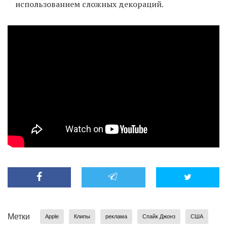
использованием сложных декораций.
Метки
Apple
Клипы
реклама
Спайк Джонз
США