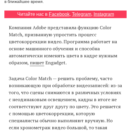
в ближайшее время.
‘21
Читайте нас в
Facebook
,
Telegram
,
Instagram
Фотопроект
Компания Adobe представила функцию Color
Match, призванную упростить процесс
Репортаж
цветокоррекции видео. Программа работает на
основе машинного обучения и способна
Партнерский
автоматически изменять цвета в кадре нужным
материал
образом,
пишет
Engadget.
О
птичке
Задача Color Match — решить проблему, часто
возникающую при обработке видеозаписей: из-за
того, что сцены снимаются в различных условиях
Рекламодателям
с неодинаковым освещением, кадры в итоге не
соответствуют друг другу по цвету. Это решается
с помощью цветокоррекции, которую
специалисты обычно выполняют вручную. Но
если хронометраж видео большой, то такая