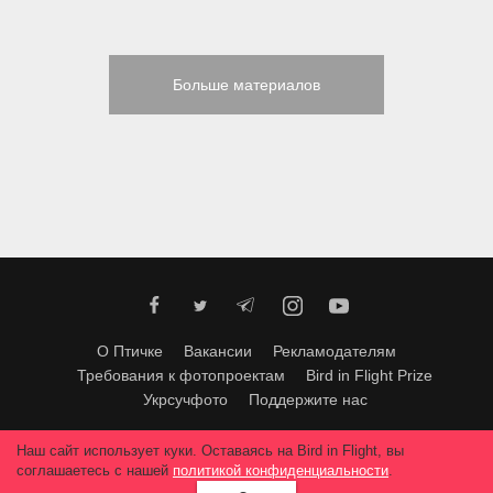
Больше материалов
О Птичке
Вакансии
Рекламодателям
Требования к фотопроектам
Bird in Flight Prize
Укрсучфото
Поддержите нас
Любое использование материалов допускается только с согласия
Наш сайт использует куки. Оставаясь на Bird in Flight, вы
редакции
.
© 2026, Bird In Flight.
соглашаетесь с нашей
политикой конфиденциальности
.
Все права защищены.