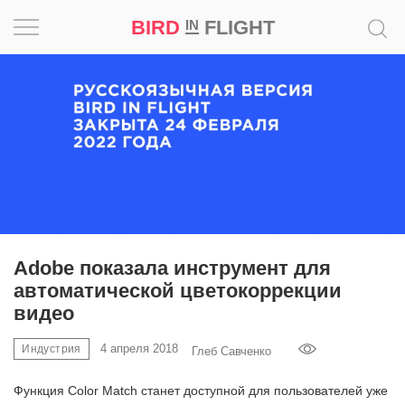
BIRD
FLIGHT
IN
Вдохновение
Почему
это
шедевр
Мир
Игра
Adobe показала инструмент для
автоматической цветокоррекции
Новости
видео
Bird
4 апреля 2018
Индустрия
Глеб Савченко
in
Flight
Функция Color Match станет доступной для пользователей уже
Prize