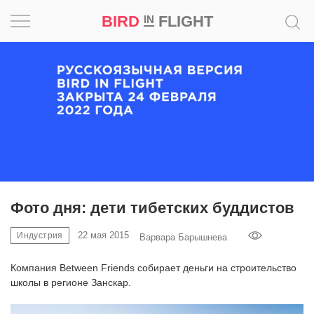
BIRD
FLIGHT
IN
Вдохновение
Почему
это
шедевр
Мир
Игра
Фото дня: дети тибетских буддистов
Новости
22 мая 2015
Индустрия
Варвара Барышнева
Компания Between Friends собирает деньги на строительство
Bird
школы в регионе Занскар.
in
Flight
Prize