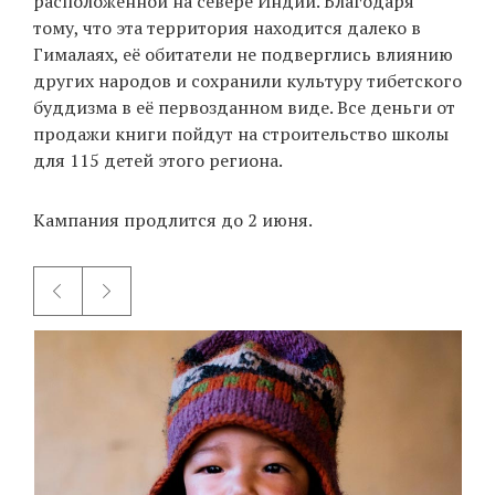
расположенной на севере Индии. Благодаря
тому, что эта территория находится далеко в
Гималаях, её обитатели не подверглись влиянию
других народов и сохранили культуру тибетского
EN
UA
буддизма в её первозданном виде. Все деньги от
продажи книги пойдут на строительство школы
для 115 детей этого региона.
Кампания продлится до 2 июня.