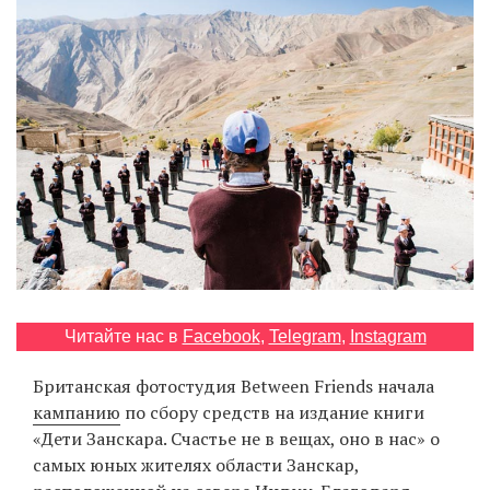
‘21
Фотопроект
Репортаж
Партнерский
материал
О
птичке
Читайте нас в
Facebook
,
Telegram
,
Instagram
Рекламодателям
Британская фотостудия Between Friends начала
кампанию
по сбору средств на издание книги
«Дети Занскара. Счастье не в вещах, оно в нас» о
самых юных жителях области Занскар,