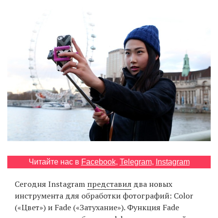
‘21
Фотопроект
Репортаж
Партнерский
материал
О
птичке
Рекламодателям
Читайте нас в
Facebook
,
Telegram
,
Instagram
Сегодня Instagram
представил
два новых
инструмента для обработки фотографий: Color
(«Цвет») и Fade («Затухание»). Функция Fade