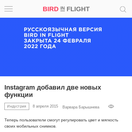
BIRD
FLIGHT
IN
Вдохновение
Почему
это
шедевр
Мир
Игра
Instagram добавил две новых
функции
Новости
8 апреля 2015
Индустрия
Варвара Барышнева
Bird
in
Теперь пользователи смогут регулировать цвет и мягкость
Flight
своих мобильных снимков.
Prize