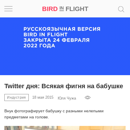
BIRD
FLIGHT
IN
Вдохновение
Почему
это
шедевр
Мир
Игра
Twitter дня: Всякая фигня на бабушке
Новости
18 мая 2015
Индустрия
Юля Чужа
Внук фотографирует бабушку с разными нелепыми
Bird
предметами на голове.
in
Flight
Prize