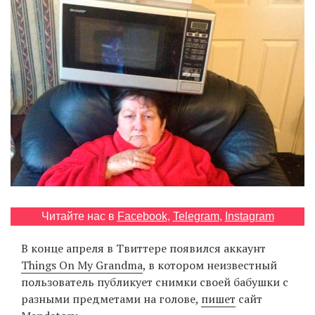
‘21
Фотопроект
Репортаж
Партнерский
материал
О
птичке
Читайте нас в
Facebook
,
Telegram
,
Instagram
Рекламодателям
В конце апреля в Твиттере появился аккаунт
Things On My Grandma
, в котором неизвестный
пользователь публикует снимки своей бабушки с
разными предметами на голове,
пишет
сайт