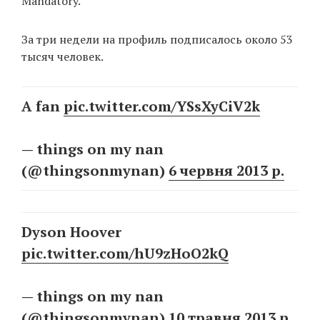
Mandatory.
За три недели на профиль подписалось около 53
EN
UA
тысяч человек.
A fan
pic.twitter.com/YSsXyCiV2k
— things on my nan
(@thingsonmynan)
6 червня 2013 р.
Dyson Hoover
pic.twitter.com/hU9zHoO2kQ
— things on my nan
(@thingsonmynan)
10 травня 2013 р.