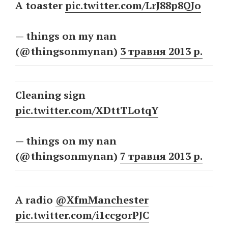
A toaster
pic.twitter.com/LrJ88p8QJo
— things on my nan
(@thingsonmynan)
3 травня 2013 р.
Cleaning sign
pic.twitter.com/XDttTLotqY
— things on my nan
(@thingsonmynan)
7 травня 2013 р.
A radio
@XfmManchester
pic.twitter.com/i1ccgorPJC