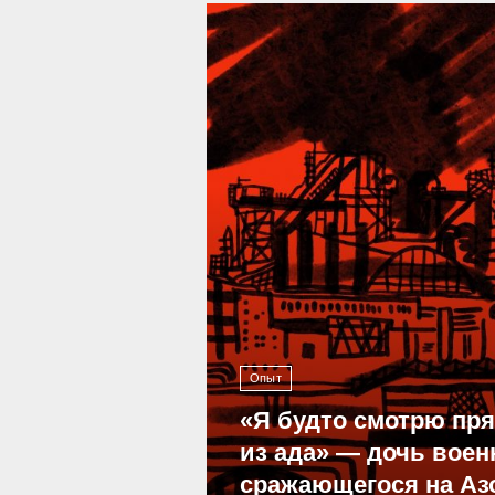
39 301
Опыт
«Я будто смотрю пр
из ада» — дочь воен
сражающегося на Аз