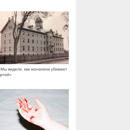
89 692
«Мы видели, как монахини убивают
детей»
6 515