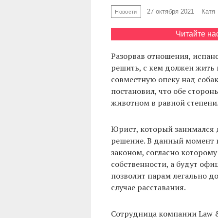
27 октября 2021
Катя
Новости
Читайте на
Разорвав отношения, испанс
решить, с кем должен жить 
совместную опеку над соба
постановил, что обе сторон
животном в равной степени
Юрист, который занимался д
решение. В данный момент 
законом, согласно котором
собственности, а будут оф
позволит парам легально д
случае расставания.
Сотрудница компании Law & 