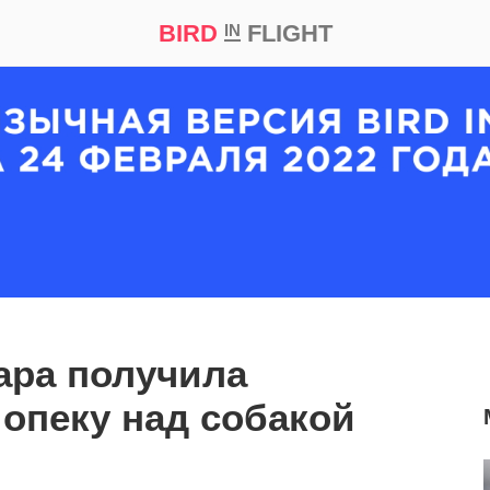
BIRD
FLIGHT
IN
кт
Репортаж
ара получила
опеку над собакой