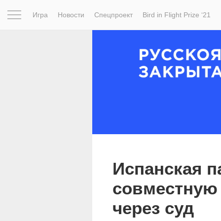
Игра
Новости
Спецпроект
Bird in Flight Prize ‘21
Вдохновение
Почему это шедевр
Мир
Фотопрое
Испанская п
совместную 
через суд