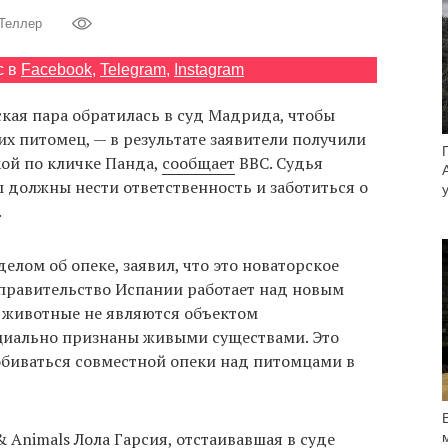
 Теллер
с в
Facebook
,
Telegram
,
Instagram
кая пара обратилась в суд Мадрида, чтобы
их питомец, — в результате заявители получили
кой по кличке Панда,
сообщает
BBC. Судья
ы должны нести ответственность и заботиться о
.
елом об опеке, заявил, что это новаторское
правительство Испании работает над новым
у животные не являются объектом
ициально признаны живыми существами. Это
обиваться совместной опеки над питомцами в
Animals Лола Гарсия, отстаивавшая в суде