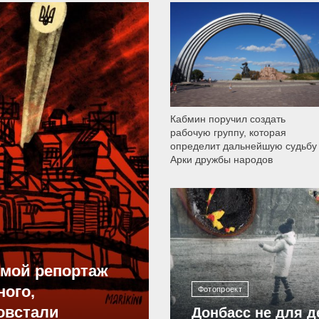
9 792
Кабмин поручил создать
рабочую группу, которая
определит дальнейшую судьбу
Арки дружбы народов
12 308
ямой репортаж
ного,
Фотопроект
овстали
Донбасс не для д