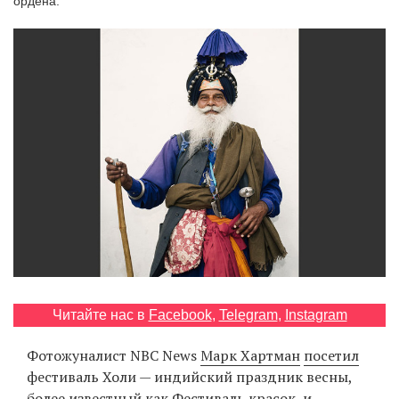
ордена.
‘21
Фотопроект
Репортаж
Партнерский
материал
О
птичке
Рекламодателям
Читайте нас в
Facebook
,
Telegram
,
Instagram
Фотожуналист NBC News
Марк Хартман
посетил
фестиваль Холи — индийский праздник весны,
более известный как Фестиваль красок, и