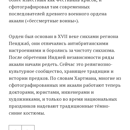
сфотографировал там современных
последователей древнего военного ордена
акаали («бессмертные воины»).
EN
UA
Орден был основан в XVII веке сикхами региона
Пенджаб, они отличались антибританскими
настроениями и боролись за чистоту сикхизма.
После обретения Индией независимости ряды
акаали начали редеть. Сейчас это религиозно-
культурное сообщество, хранящее традиции и
истории предков. По словам Хартмана, многие из
сфотографированных им акаали работают теперь
докторами, юристами, инженерами и
художниками, и только во время национальных
праздников надевают традиционные тёмно-
синие костюмы.