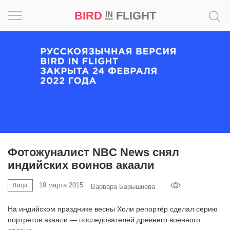
BIRD
FLIGHT
IN
Вдохновение
Почему
это
шедевр
Мир
Игра
Фотожуналист NBC News снял
индийских воинов акаали
Новости
19 марта 2015
Лица
Варвара Барышнева
Bird
in
На индийском празднике весны Холи репортёр сделал серию
Flight
портретов акаали — последователей древнего военного
Prize