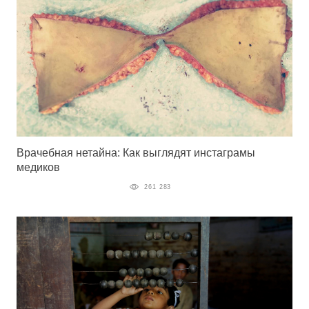
Врачебная нетайна: Как выглядят инстаграмы
медиков
261 283