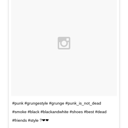
#punk #grungestyle #grunge #punk_is_not_dead
#smoke #black #blackandwhite #shoes #best #dead
#friends #style ?❤❤