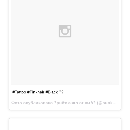
#Tattoo #Pinkhair #Black ??
Фото опубликовано ?puňҡ ɢıяʟs oғ ıяѧň? (@punkgirlsir)
И