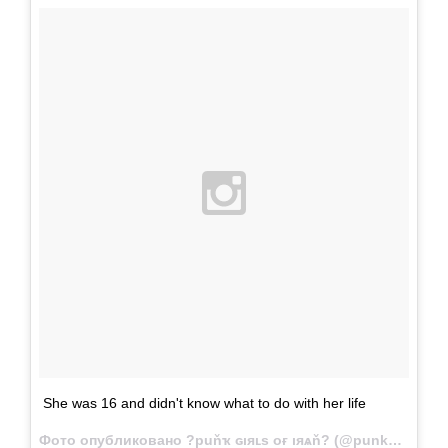
She was 16 and didn't know what to do with her life
Фото опубликовано ?puňҡ ɢıяʟs oғ ıяѧň? (@punkgirlsir)
И