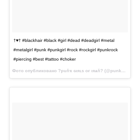
†♥† #blackhair #black #girl #dead #deadgirl #metal
#metalgirl #punk #punkgirl #rock #rockgirl #punkrock
#piercing #best #tattoo #choker
Фото опубликовано ?puňҡ ɢıяʟs oғ ıяѧň? (@punkgirlsir)
А