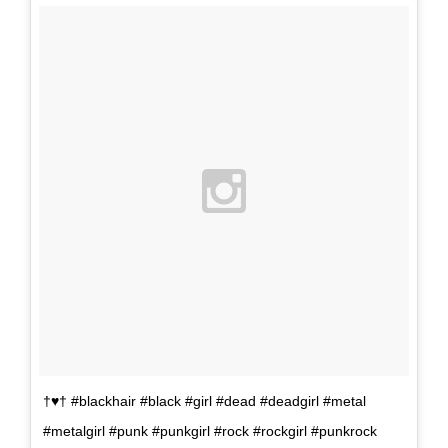
†♥† #blackhair #black #girl #dead #deadgirl #metal
#metalgirl #punk #punkgirl #rock #rockgirl #punkrock