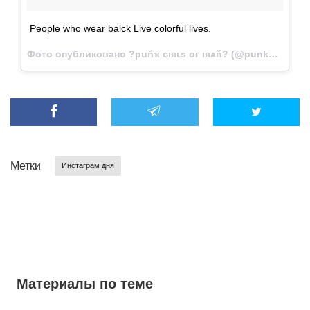
People who wear balck Live colorful lives.
Фото опубликовано ?puňҡ ɢıяʟs oғ ıяѧň? (@punkgirlsir)
И
Метки
Инстаграм дня
Материалы по теме