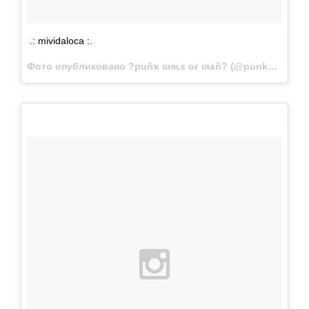
.: mividaloca :.
Фото опубликовано ?puňҡ ɢıяʟs oғ ıяѧň? (@punkgirlsir)
А