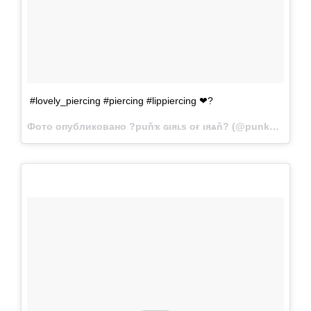
#lovely_piercing #piercing #lippiercing ❤?
Фото опубликовано ?puňҡ ɢıяʟs oғ ıяѧň? (@punkgirlsir)
И