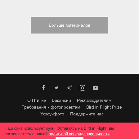
Больше материалов
О Птичке
Вакансии
Рекламодателям
Требования к фотопроектам
Bird in Flight Prize
Укрсучфото
Поддержите нас
Любое использование материалов допускается только с согласия
Наш сайт использует куки. Оставаясь на Bird in Flight, вы
редакции
.
© 2026, Bird In Flight.
соглашаетесь с нашей
политикой конфиденциальности
.
Все права защищены.