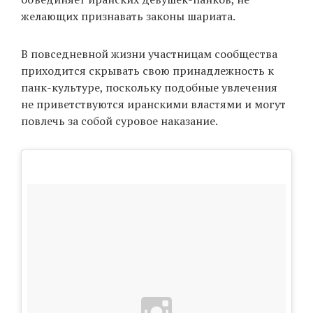
желающих признавать законы шариата.
EN
UA
В повседневной жизни участницам сообщества
приходится скрывать свою принадлежность к
панк-культуре, поскольку подобные увлечения
не приветствуются иранскими властями и могут
повлечь за собой суровое наказание.