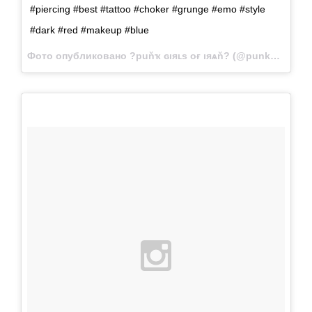
#piercing #best #tattoo #choker #grunge #emo #style
#dark #red #makeup #blue
Фото опубликовано ?puňҡ ɢıяʟs oғ ıяѧň? (@punkgirlsir)
А