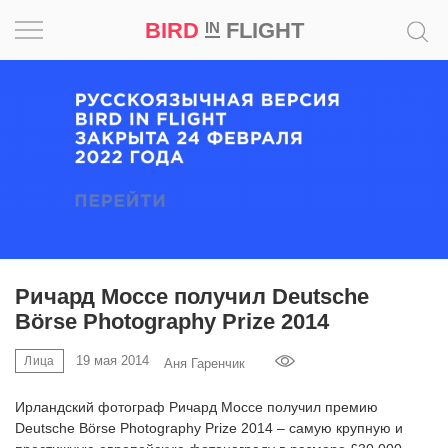
BIRD
FLIGHT
IN
Вдохновение
Почему
это
шедевр
Мир
Игра
Ричард Моссе получил Deutsche
Börse Photography Prize 2014
Новости
19 мая 2014
Лица
Аня Гаренчик
Bird
in
Ирландский фотограф Ричард Моссе получил премию
Flight
Deutsche Börse Photography Prize 2014 – самую крупную и
Prize