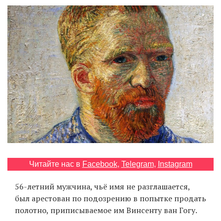
‘21
Фотопроект
Репортаж
Партнерский
материал
О
птичке
Рекламодателям
Читайте нас в
Facebook
,
Telegram
,
Instagram
56-летний мужчина, чьё имя не разглашается,
был арестован по подозрению в попытке продать
полотно, приписываемое им Винсенту ван Гогу.