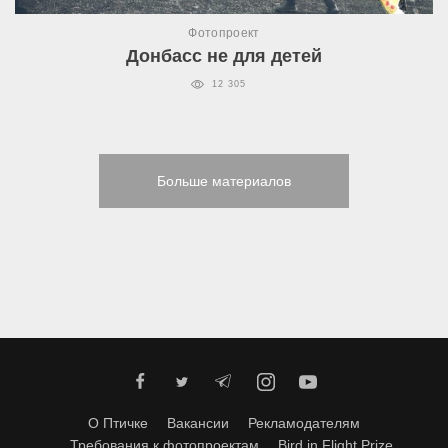
Фотопроект
Донбасс не для детей
12 305
Больше материалов
О Птичке
Вакансии
Рекламодателям
Требования к фотопроектам
Bird in Flight Prize