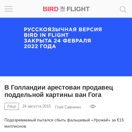
BIRD
FLIGHT
IN
Вдохновение
Почему
это
шедевр
Мир
Игра
В Голландии арестован продавец
поддельной картины ван Гога
Новости
24 августа 2015
Лица
Глеб Савченко
Bird
in
Подозреваемый пытался сбыть фальшивый «Урожай» за €15
Flight
миллионов.
Prize