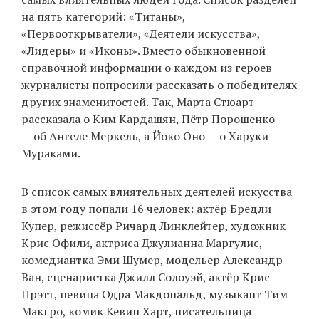
на пять категорий: «Титаны»,
«Первооткрыватели», «Деятели искусства»,
«Лидеры» и «Иконы». Вместо обыкновенной
EN
UA
справочной информации о каждом из героев
журналисты попросили рассказать о победителях
других знаменитостей. Так, Марта Стюарт
рассказала о Ким Кардашян, Пётр Порошенко
— об Ангеле Меркель, а Йоко Оно — о Харуки
Мураками.
В список самых влиятельных деятелей искусства
в этом году попали 16 человек: актёр Бредли
Купер, режиссёр Ричард Линклейтер, художник
Крис Офили, актриса Джулианна Маргулис,
комедиантка Эми Шумер, модельер Александр
Ван, сценаристка Джилл Солоуэй, актёр Крис
Прэтт, певица Одра Макдональд, музыкант Тим
Макгро, комик Кевин Харт, писательница