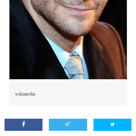
P
wikimedia