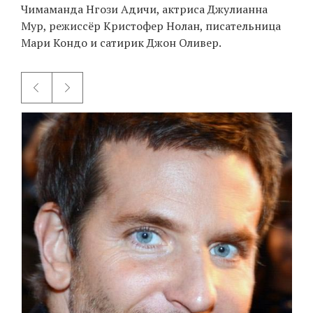
Чимаманда Нгози Адичи, актриса Джулианна
Мур, режиссёр Кристофер Нолан, писательница
Мари Кондо и сатирик Джон Оливер.