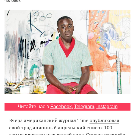
человек.
‘21
Фотопроект
Репортаж
Партнерский
материал
О
птичке
Рекламодателям
Читайте нас в
Facebook
,
Telegram
,
Instagram
Вчера американский журнал Time
опубликовал
свой традиционный апрельский список 100
самых влиятельных людей года. Список разделён