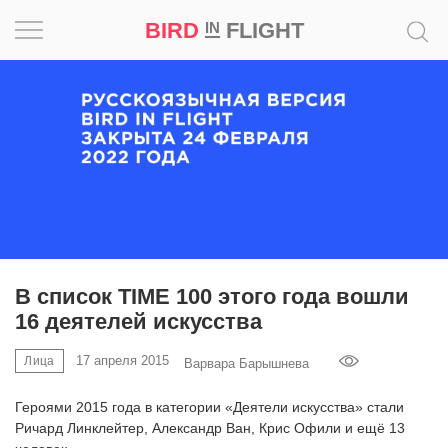
BIRD
FLIGHT
IN
Вдохновение
Почему
это
шедевр
Мир
Игра
В список TIME 100 этого года вошли
16 деятелей искусства
Новости
17 апреля 2015
Лица
Варвара Барышнева
Bird
in
Героями 2015 года в категории «Деятели искусства» стали
Flight
Ричард Линклейтер, Александр Ван, Крис Офили и ещё 13
Prize