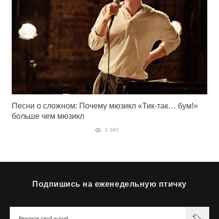
Песни о сложном: Почему мюзикл «Тик-так… бум!»
больше чем мюзикл
1 092
Подпишись на еженедельную птичку