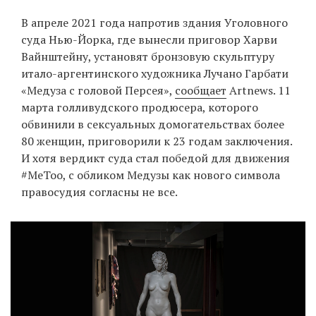
‘21
В апреле 2021 года напротив здания Уголовного
суда Нью-Йорка, где вынесли приговор Харви
Фотопроект
Вайнштейну, установят бронзовую скульптуру
итало-аргентинского художника Лучано Гарбати
Репортаж
«Медуза с головой Персея»,
сообщает
Artnews. 11
марта голливудского продюсера, которого
Партнерский
обвинили в сексуальных домогательствах более
материал
80 женщин, приговорили к 23 годам заключения.
И хотя вердикт суда стал победой для движения
О
#MeToo, с обликом Медузы как нового символа
птичке
правосудия согласны не все.
Рекламодателям