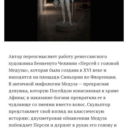
EN
UA
Автор переосмысляет работу ренессансного
художника Бенвенуто Челлини «Персей с головой
Медузы», которая была создана в XVI веке и
находится на площади Синьории во Флоренции.
В античной мифологии Медуза — прекрасная
девушка, которую Посейдон изнасиловал в храме
Афины; в наказание богиня превратила ее в
чудовище со змеями вместо волос. Скульптор
представляет свой взгляд на классическую
историю: двухметровая обнаженная Медуза
побеждает Персея и держит в руках его голову и