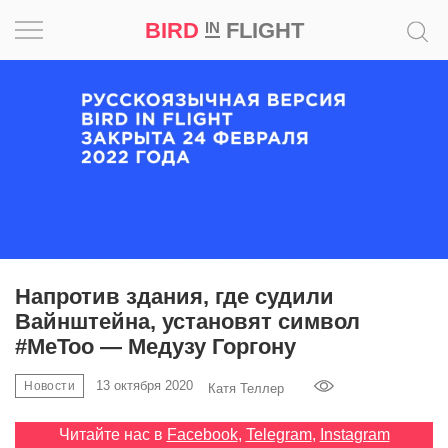
BIRD
FLIGHT
IN
Вдохновение
Почему
это
шедевр
Мир
Игра
Напротив здания, где судили
Вайнштейна, установят символ
Новости
#MeToo — Медузу Горгону
Bird
13 октября 2020
Новости
Катя Теллер
in
Flight
Читайте нас в
Facebook
,
Telegram
,
Instagram
Prize