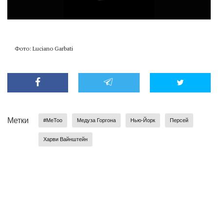
Фото: Luciano Garbati
Метки
#MeToo
Медуза Горгона
Нью-Йорк
Персей
Харви Вайнштейн