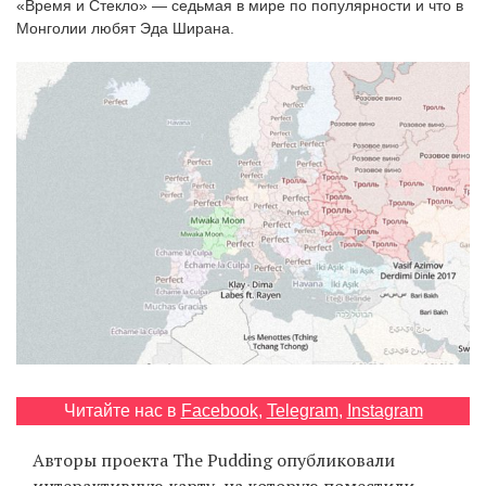
«Время и Стекло» — седьмая в мире по популярности и что в
‘21
Монголии любят Эда Ширана.
Фотопроект
Репортаж
Партнерский
материал
О
птичке
Рекламодателям
Читайте нас в
Facebook
,
Telegram
,
Instagram
Авторы проекта The Pudding опубликовали