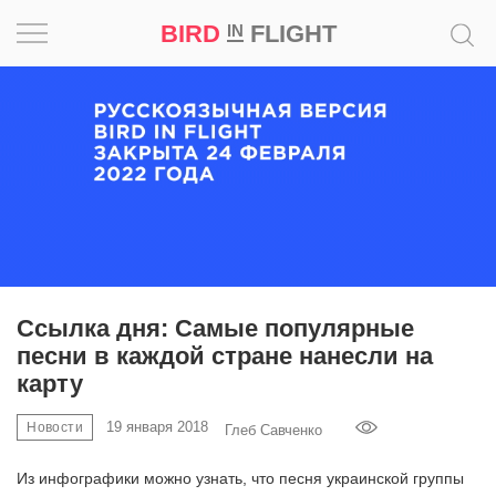
BIRD
FLIGHT
IN
Вдохновение
Почему
это
шедевр
Мир
Игра
Ссылка дня: Самые популярные
песни в каждой стране нанесли на
Новости
карту
Bird
19 января 2018
Новости
Глеб Савченко
in
Flight
Из инфографики можно узнать, что песня украинской группы
Prize