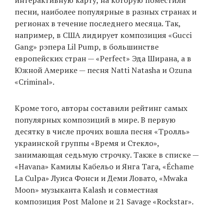
интерактивную карту, на которую поместили
песни, наиболее популярные в разных странах и
регионах в течение последнего месяца. Так,
например, в США лидирует композиция «Gucci
EN
UA
Gang» рэпера Lil Pump, в большинстве
европейских стран — «Perfect» Эда Ширана, а в
Южной Америке — песня Natti Natasha и Ozuna
«Criminal».
Кроме того, авторы составили рейтинг самых
популярных композиций в мире. В первую
десятку в числе прочих вошла песня «Тролль»
украинской группы «Время и Стекло»,
занимающая седьмую строчку. Также в списке —
«Havana» Камилы Кабельо и Янга Тага, «Échame
La Culpa» Луиса Фонси и Деми Ловато, «Mwaka
Moon» музыканта Kalash и совместная
композиция Post Malone и 21 Savage «Rockstar».