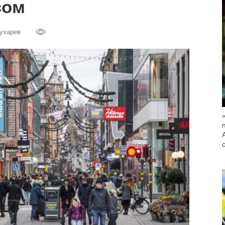
сом
ухарев