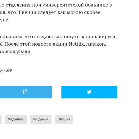
о отделения при университетской больнице в
ил, что Швеции следует как можно скорее
уне.
объявила
, что создала вакцину от коронавируса
 После этой новости акции Netflix, Amazon,
рвисов
упали
.
y / AFP
Медицина
пандемия
Швеция