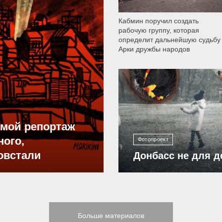
Кабмин поручил создать
рабочую группу, которая
определит дальнейшую судьбу
Арки дружбы народов
12 303
ямой репортаж
ного,
Фотопроект
овстали
Донбасс не для д
Больше материалов