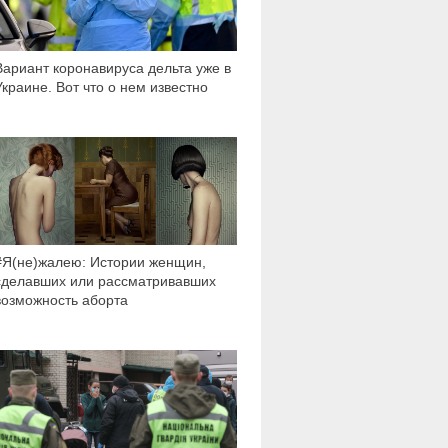
Вариант коронавируса дельта уже в
Украине. Вот что о нем известно
176 751
#Я(не)жалею: Истории женщин,
сделавших или рассматривавших
возможность аборта
8 804