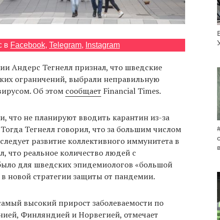
с в
Facebook
,
Telegram
,
Instagram
и Андерс Тегнелл признал, что шведские
стких ограничений, выбрали неправильную
вирусом. Об этом
сообщает
Financial Times.
и, что не планируют вводить карантин из-за
Тогда Тегнелл говорил, что за большим числом
оследует развитие коллективного иммунитета в
л, что реальное количество людей с
было для шведских эпидемиологов «большой
 в новой стратегии защиты от пандемии.
самый высокий прирост заболеваемости по
нией, Финляндией и Норвегией, отмечает