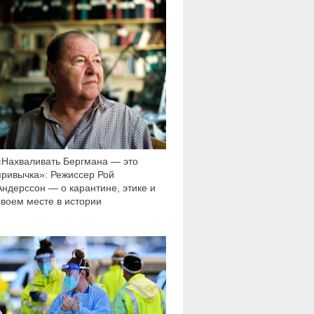
«Нахваливать Бергмана — это
привычка»: Режиссер Рой
Андерссон — о карантине, этике и
своем месте в истории
31 932