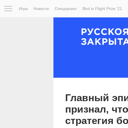
Игра
Новости
Спецпроект
Bird in Flight Prize ‘21
Вдохновение
Почему это шедевр
Мир
Фотопрое
Главный эп
признал, чт
стратегия б