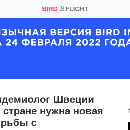
BIRD
FLIGHT
IN
кт
Репортаж
идемиолог Швеции
о стране нужна новая
орьбы с