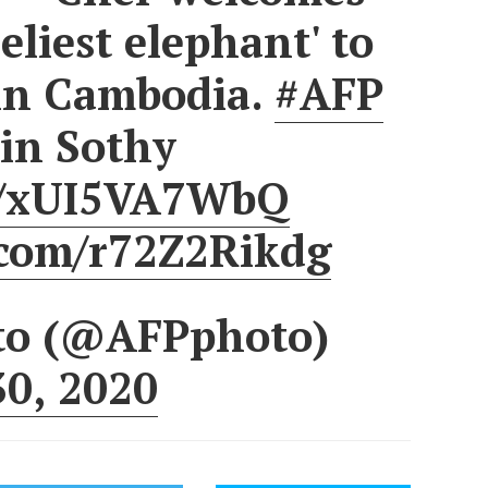
eliest elephant' to
in Cambodia.
#AFP
in Sothy
co/xUI5VA7WbQ
r.com/r72Z2Rikdg
to (@AFPphoto)
0, 2020