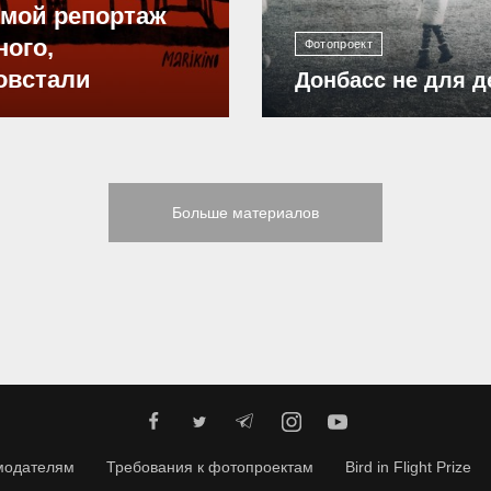
ямой репортаж
ного,
Фотопроект
овстали
Донбасс не для д
Больше материалов
модателям
Требования к фотопроектам
Bird in Flight Prize