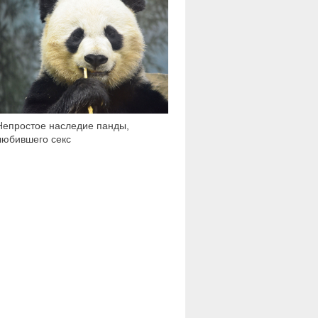
26 568
Непростое наследие панды,
любившего секс