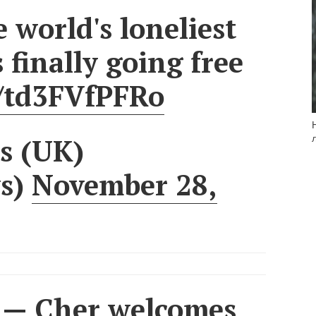
 world's loneliest
 finally going free
o/td3FVfPFRo
s (UK)
s)
November 28,
— Cher welcomes