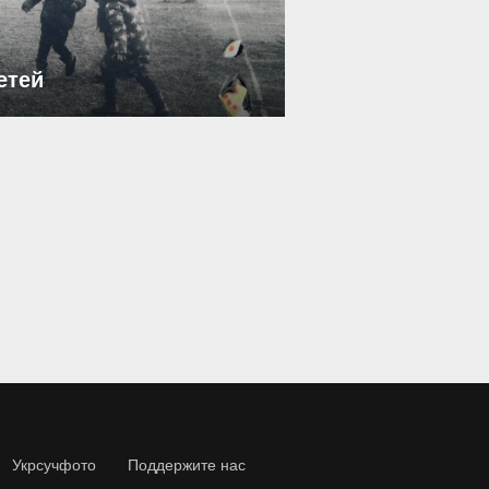
етей
Укрсучфото
Поддержите нас