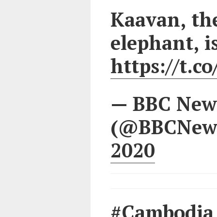
Kaavan, the
elephant, is
https://t.c
— BBC New
(@BBCNew
2020
#Cambodia