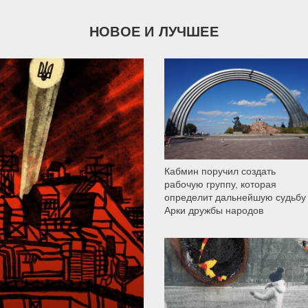
НОВОЕ И ЛУЧШЕЕ
9 790
Кабмин поручил создать
рабочую группу, которая
определит дальнейшую судьбу
Арки дружбы народов
12 307