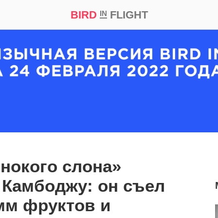
BIRD
FLIGHT
IN
кт
Репортаж
нокого слона»
 Камбоджу: он съел
мм фруктов и