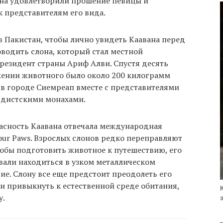
ана удовлетворили прошение певицы и
к представителям его вида.
 Пакистан, чтобы лично увидеть Каавана перед
водить слона, который стал местной
резидент страны Ариф Алви. Спустя десять
яжении животного было около 200 килограмм
 в городе Сиемреап вместе с представителями
ддистскими монахами.
пасность Каавана отвечала международная
our Paws. Взрослых слонов редко переправляют
Чтобы подготовить животное к путешествию, его
вали находиться в узком металлическом
ие. Слону все еще предстоит преодолеть его
и привыкнуть к естественной среде обитания,
у.