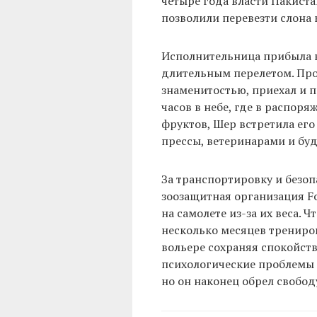
четыре года власти Пакист
позволили перевезти слона 
Исполнительница прибыла в
длительным перелетом. Про
знаменитостью, приехал и п
часов в небе, где в распор
фруктов, Шер встретила его
прессы, ветеринарами и бу
За транспортировку и безо
зоозащитная организация F
на самолете из-за их веса. 
несколько месяцев трениро
вольере сохраняя спокойств
психологические проблемы 
но он наконец обрел свобод