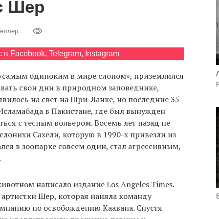
с Шер
Теллер
с в
Facebook
,
Telegram
,
Instagram
 «самым одиноким в мире слоном», приземлился
ивать свои дни в природном заповеднике,
явилось на свет на Шри-Ланке, но последние 35
 Исламабада в Пакистане, где был вынужден
ться с тесным вольером. Восемь лет назад не
слонихи Сахели, которую в 1990-х привезли из
ался в зоопарке совсем один, стал агрессивным,
.
ивотном написало издание Los Angeles Times.
 артистки Шер, которая наняла команду
мпанию по освобождению Каавана. Спустя