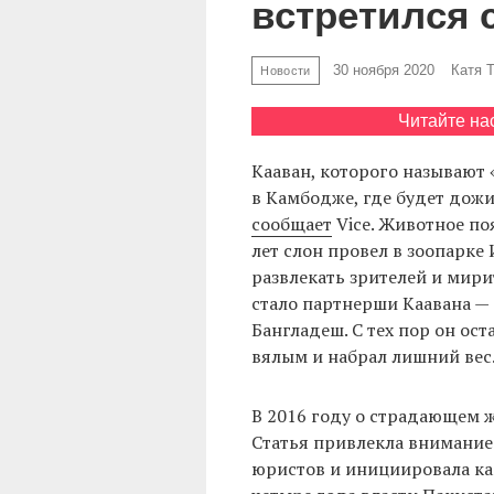
встретился 
30 ноября 2020
Катя 
Новости
Читайте на
Кааван, которого называют
в Камбодже, где будет дож
сообщает
Vice. Животное по
лет слон провел в зоопарке
развлекать зрителей и мири
стало партнерши Каавана — 
Бангладеш. С тех пор он ост
вялым и набрал лишний вес
В 2016 году о страдающем ж
Статья привлекла внимание
юристов и инициировала ка