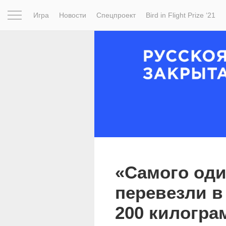
Игра
Новости
Спецпроект
Bird in Flight Prize ‘21
Вдохновение
Почему это шедевр
Мир
Фотопрое
«Самого оди
перевезли в
200 килогра