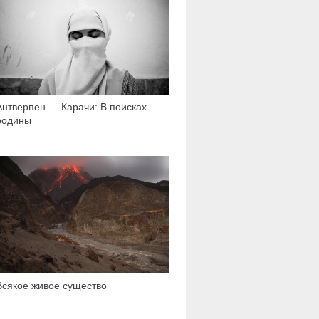
Антверпен — Карачи: В поисках
родины
18 423
Всякое живое существо