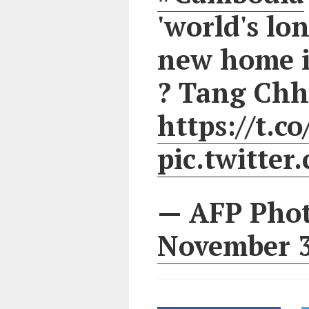
'world's lon
new home 
? Tang Chh
https://t.
pic.twitte
— AFP Pho
November 3