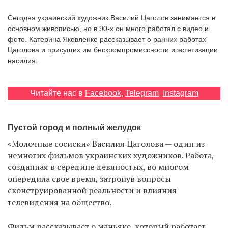
‘21
Сегодня украинский художник Василий Цаголов занимается в
основном живописью, но в 90-х он много работал с видео и
Фотопроект
фото. Катерина Яковленко рассказывает о ранних работах
Цаголова и присущих им бескромпромиссности и эстетизации
насилия.
Репортаж
Партнерский
Читайте нас в
Facebook
,
Telegram
,
Instagram
материал
О
Пустой город и полный желудок
птичке
«Молочные сосиски» Василия Цаголова — один из
немногих фильмов украинских художников. Работа,
Рекламодателям
созданная в середине девяностых, во многом
опередила свое время, затронув вопросы
сконструированной реальности и влияния
телевидения на общество.
Фильм рассказывает о маньяке, который работает