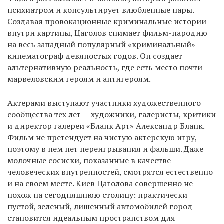
психиатром и консультирует влюбленные пары.
Создавая провокационные криминальные истории
внутри картины, Цаголов снимает фильм-пародию
EN
UA
на весь западный популярный «криминальный»
кинематограф девяностых годов. Он создает
альтернативную реальность, где есть место почти
марвеловским героям и антигероям.
Актерами выступают участники художественного
сообщества тех лет — художники, галеристы, критики
и директор галереи «Бланк Арт» Александр Бланк.
Фильм не претендует на чистую актерскую игру,
поэтому в нем нет переигрывания и фальши. Даже
молочные сосиски, показанные в качестве
человеческих внутренностей, смотрятся естественно
и на своем месте. Киев Цаголова совершенно не
похож на сегодняшнюю столицу: практически
пустой, зеленый, лишенный автомобилей город
становится идеальным пространством для