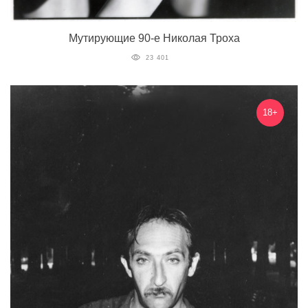
Мутирующие 90-е Николая Троха
23 401
18+