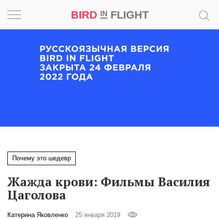
BIRD
FLIGHT
IN
Вдохновение
Почему
это
шедевр
Мир
Игра
Почему это шедевр
Новости
Жажда крови: Фильмы Василия
Bird
Цаголова
in
Flight
Катерина Яковленко
25 января 2019
Prize