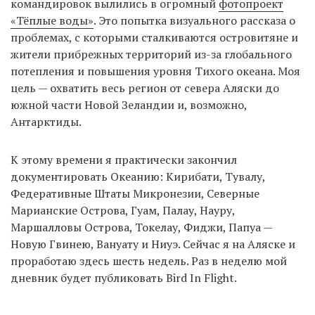
командировок вылились в огромный
фотопроект
«Тёплые воды»
. Это попытка визуального рассказа о
проблемах, с которыми сталкиваются островитяне и
EN
UA
жители прибрежных территорий из-за глобального
потепления и повышения уровня Тихого океана. Моя
цель — охватить весь регион от севера Аляски до
южной части Новой Зеландии и, возможно,
Антарктиды.
К этому времени я практически закончил
документировать Океанию: Кирибати, Тувалу,
Федеративные Штаты Микронезии, Северные
Марианские Острова, Гуам, Палау, Науру,
Маршалловы Острова, Токелау, Фиджи, Папуа —
Новую Гвинею, Вануату и Ниуэ. Сейчас я на Аляске и
проработаю здесь шесть недель. Раз в неделю мой
дневник будет публиковать Bird In Flight.