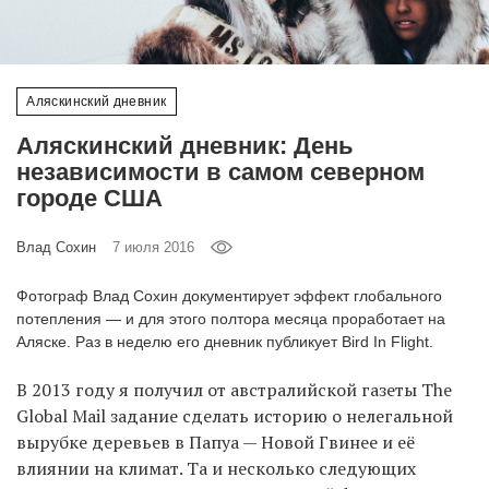
‘21
Фотопроект
Аляскинский дневник
Репортаж
Аляскинский дневник: День
независимости в самом северном
Партнерский
городе США
материал
Влад Сохин
7 июля 2016
О
птичке
Фотограф Влад Сохин документирует эффект глобального
потепления — и для этого полтора месяца проработает на
Аляске. Раз в неделю его дневник публикует Bird In Flight.
Рекламодателям
В 2013 году я получил от австралийской газеты The
Global Mail задание сделать историю о нелегальной
вырубке деревьев в Папуа — Новой Гвинее и её
влиянии на климат. Та и несколько следующих