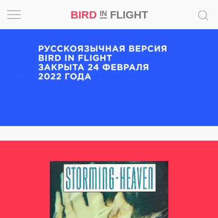
BIRD
FLIGHT
IN
Вдохновение
Почему
это
шедевр
Мир
Игра
Новости
Bird
in
Flight
Prize