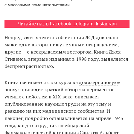
с массовыми помешательствами.
EN
UA
Читайте нас в
Facebook
,
Telegram
,
Instagram
Непредвзятых текстов об истории ЛСД довольно
мало: одни авторы пишут с явным отвращением,
другие — с нескрываемым восторгом. Книга Джея
Стивенса, впервые изданная в 1998 году, выделяется
беспристрастностью.
Книга начинается с экскурса в «
долизергиновую
»
эпоху: приводит краткий обзор экспериментов
ученых с
пейотлем
в XIX веке, описывает
опубликованные научные труды на эту тему и
реакцию на них медицинского сообщества. И
наконец подробно останавливается на апреле 1943
года, когда сотрудник швейцарской
фармакологической компании «Сандоз» Альберт