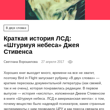
‘21
Фотопроект
В двух словах
Репортаж
Краткая история ЛСД:
Партнерский
«Штурмуя небеса» Джея
материал
Стивенса
О
Светлана Ворошилова
27 апреля 2017
птичке
Хороших книг выходит много, времени на все не хватит,
Рекламодателям
поэтому Bird in Flight запускает рубрику «В двух словах» —
краткие пересказы документальной литературы (как свежей,
так и не очень), которая понравилась редакции. В первом
выпуске — история «кислоты», изложенная Джеем Стивенсом
в книге «Штурмуя небеса. ЛСД и американская мечта»: о том,
почему вещество было надеждой психиатров, какие странные
эксперименты с ним проводило ЦРУ и как пресса связала его