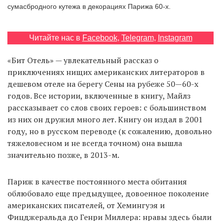
сумасбродного кутежа в декорациях Парижа 60-х.
EN
UA
Читайте нас в
Facebook
,
Telegram
,
Instagram
«Бит Отель» — увлекательный рассказ о
приключениях нищих американских литераторов в
дешевом отеле на берегу Сены на рубеже 50—60-х
годов. Все истории, включенные в книгу, Майлз
рассказывает со слов своих героев: с большинством
из них он дружил много лет. Книгу он издал в 2001
году, но в русском переводе (к сожалению, довольно
тяжеловесном и не всегда точном) она вышла
значительно позже, в 2013-м.
Париж в качестве постоянного места обитания
облюбовало еще предыдущее, довоенное поколение
американских писателей, от Хемингуэя и
Фицджеральда до Генри Миллера: нравы здесь были