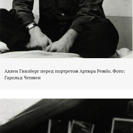
Аллен Гинзберг перед портретом Артюра Рембо. Фото:
Гарольд Чепмен