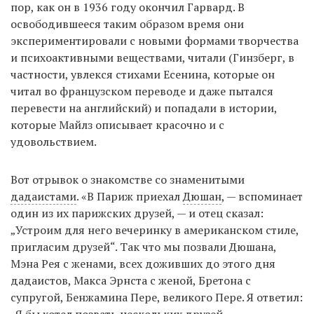
пор, как он в 1936 году окончил Гарвард. В
освободившееся таким образом время они
экспериментировали с новыми формами творчества
и психоактивными веществами, читали (Гинзберг, в
частности, увлекся стихами Есенина, которые он
читал во французском переводе и даже пытался
перевести на английский) и попадали в истории,
которые Майлз описывает красочно и с
удовольствием.
Вот отрывок о знакомстве со знаменитыми
дадаистами
. «В Париж приехал
Дюшан
, — вспоминает
один из их парижских друзей, — и отец сказал:
„Устроим для него вечеринку в американском стиле,
пригласим друзей“. Так что мы позвали Дюшана,
Мэна Рея с женами, всех доживших до этого дня
дадаистов, Макса Эрнста с женой, Бретона с
супругой, Бенжамина Пере, великого Пере. Я ответил:
„Я бы хотел позвать нескольких друзей-