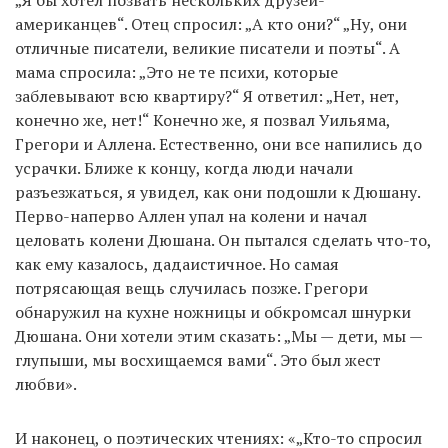
американцев“. Отец спросил: „А кто они?“ „Ну, они
отличные писатели, великие писатели и поэты“. А
мама спросила: „Это не те психи, которые
заблевывают всю квартиру?“ Я ответил: „Нет, нет,
конечно же, нет!“ Конечно же, я позвал Уильяма,
Грегори и Аллена. Естественно, они все напились до
усрачки. Ближе к концу, когда люди начали
разъезжаться, я увидел, как они подошли к Дюшану.
Перво-наперво Аллен упал на колени и начал
целовать колени Дюшана. Он пытался сделать что-то,
как ему казалось, дадаистичное. Но самая
потрясающая вещь случилась позже. Грегори
обнаружил на кухне ножницы и обкромсал шнурки
Дюшана. Они хотели этим сказать: „Мы — дети, мы —
глупыши, мы восхищаемся вами“. Это был жест
любви».
И наконец, о поэтических чтениях: «„Кто-то спросил