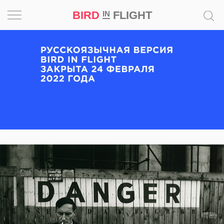
BIRD
FLIGHT
IN
Вдохновение
Почему
это
шедевр
Мир
Игра
Новости
Bird
in
Flight
Prize