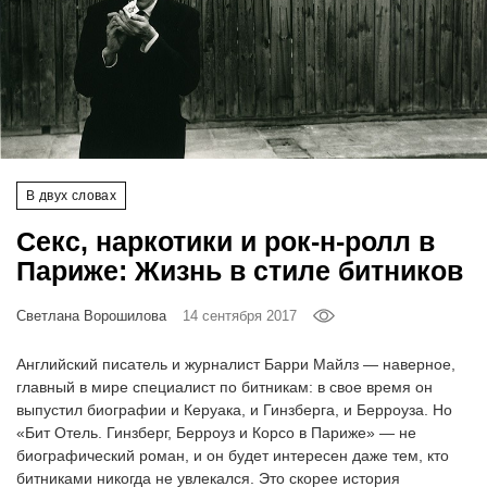
‘21
Фотопроект
Репортаж
Партнерский
В двух словах
материал
Секс, наркотики и рок-н-ролл в
Париже: Жизнь в стиле битников
О
птичке
Светлана Ворошилова
14 сентября 2017
Рекламодателям
Английский писатель и журналист Барри Майлз — наверное,
главный в мире специалист по битникам: в свое время он
выпустил биографии и Керуака, и Гинзберга, и Берроуза. Но
«Бит Отель. Гинзберг, Берроуз и Корсо в Париже» — не
биографический роман, и он будет интересен даже тем, кто
битниками никогда не увлекался. Это скорее история