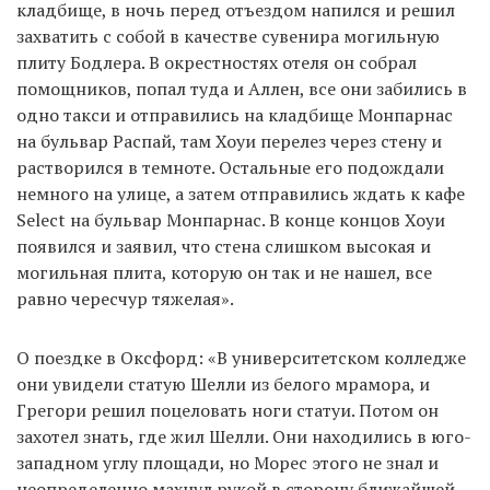
кладбище, в ночь перед отъездом напился и решил
захватить с собой в качестве сувенира могильную
плиту Бодлера. В окрестностях отеля он собрал
помощников, попал туда и Аллен, все они забились в
одно такси и отправились на кладбище Монпарнас
на бульвар Распай, там Хоуи перелез через стену и
растворился в темноте. Остальные его подождали
немного на улице, а затем отправились ждать к кафе
Select на бульвар Монпарнас. В конце концов Хоуи
появился и заявил, что стена слишком высокая и
могильная плита, которую он так и не нашел, все
равно чересчур тяжелая».
О поездке в Оксфорд: «В университетском колледже
они увидели статую Шелли из белого мрамора, и
Грегори решил поцеловать ноги статуи. Потом он
захотел знать, где жил Шелли. Они находились в юго-
западном углу площади, но Морес этого не знал и
неопределенно махнул рукой в сторону ближайшей