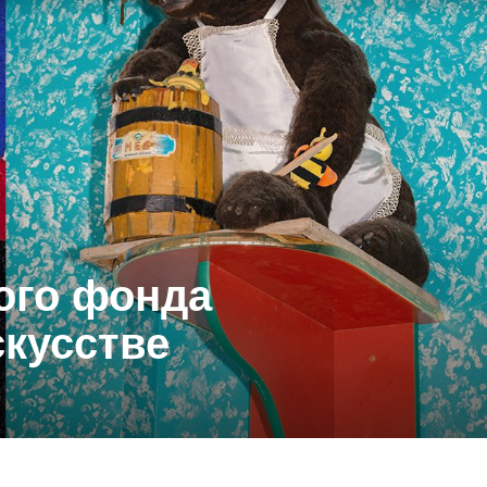
ого фонда
скусстве