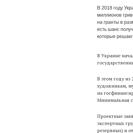
В 2018 году Ук
миллионов грив
на гранты в раз
есть шанс получ
которые решают
В Украине нача
государственны
В этом году из
художникам, м
на госфинансир
Минимальная су
Проектные зая
экспертных гру
резервных) и о