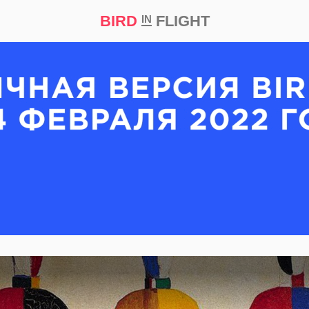
BIRD
FLIGHT
IN
кт
Репортаж