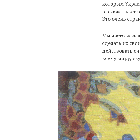
которым Украин
рассказать о т
Это очень стра
Мы часто назы
сделать их сво
действовать си
всему миру, изу