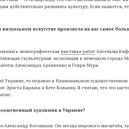
ция действительно развивать культуру. Если окажется, что
в визуальном искусстве произвела на вас самое боль
равилась монографическая
выставка работ
Ансельма Кифе
атляющая скульптурная экспозиция в немецком городе М
аботы Александра Архипенко и Генри Мура.
об Украине, то недавно в Национальном художественном 
от Эрнста Барлаха и Кете Кольвиц. Я считаю, что это наст
ытие.
дооцененный художник в Украине?
то Александр Богомазов. Он звезда мирового масштаба, х