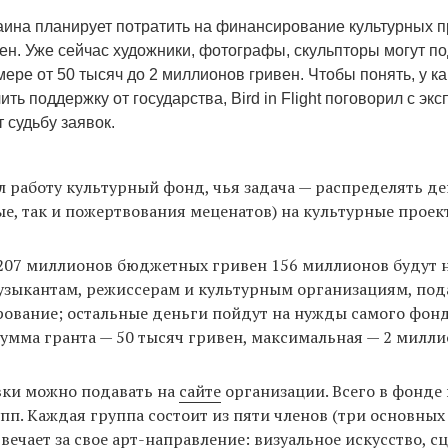
раина планирует потратить на финансирование культурных п
ен. Уже сейчас художники, фотографы, скульпторы могут по
мере от 50 тысяч до 2 миллионов гривен. Чтобы понять, у к
ить поддержку от государства, Bird in Flight поговорил с эк
 судьбу заявок.
л работу культурный фонд, чья задача — распределять де
е, так и пожертвования меценатов) на культурные проек
 207 миллионов бюджетных гривен 156 миллионов будут
узыкантам, режиссерам и культурным организациям, по
ование; остальные деньги пойдут на нужды самого фонд
мма гранта — 50 тысяч гривен, максимальная — 2 милли
вки можно подавать на
сайте
организации. Всего в фонде
пп. Каждая группа состоит из пяти членов (три основных
твечает за свое арт-направление: визуальное искусство, с