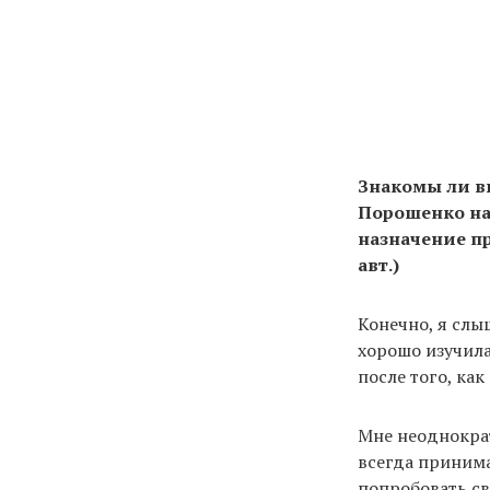
Знакомы ли в
Порошенко на
назначение п
авт.)
Конечно, я слы
хорошо изучила
после того, как
Мне неоднократ
всегда принима
попробовать св