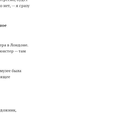
 нет, — я сразу
шое
ра в Лондоне.
юнстер — там
музее была
оящее
удожник,