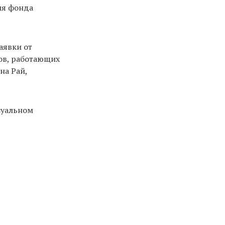
ия фонда
аявки от
ов, работающих
на Рай,
изуальном