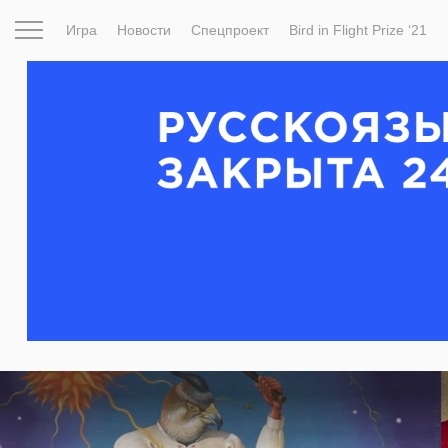
Игра
Новости
Спецпроект
Bird in Flight Prize ‘21
Вдохновение
Почему это шедевр
Мир
Фотопрое