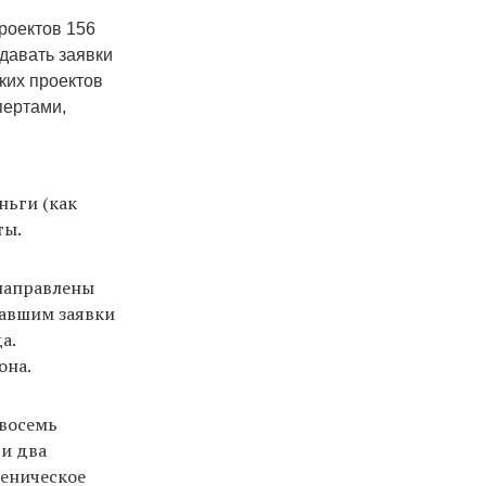
роектов 156
давать заявки
аких проектов
спертами,
ньги (как
ты.
 направлены
давшим заявки
а.
она.
 восемь
 и два
ценическое