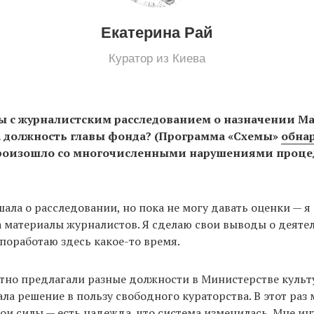
Екатерина Рай
Куратор из Киева
ы с журналистским расследованием о назначении М
 должность главы фонда? (Программа «Схемы»
обна
роизошло со многочисленными нарушениями процед
шала о расследовании, но пока не могу давать оценки — я
 материалы журналистов. Я сделаю свои выводы о деяте
 поработаю здесь какое-то время.
но предлагали разные должности в Министерстве культу
ла решение в пользу свободного кураторства. В этот раз
ои силы — есть надежда, что система изменилась. Мне ин