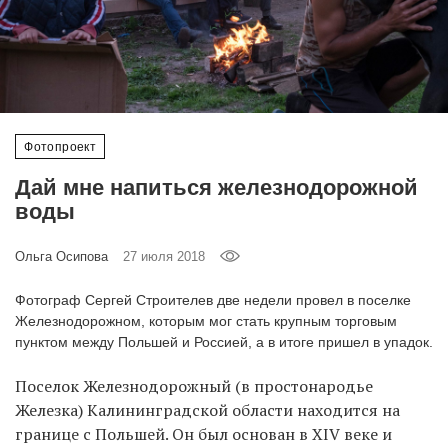
‘21
Фотопроект
Репортаж
Фотопроект
Партнерский
Дай мне напиться железнодорожной
материал
воды
О
Ольга Осипова
27 июля 2018
птичке
Фотограф Сергей Строителев две недели провел в поселке
Рекламодателям
Железнодорожном, которым мог стать крупным торговым
пунктом между Польшей и Россией, а в итоге пришел в упадок.
Поселок Железнодорожный (в простонародье
Железка) Калининградской области находится на
границе с Польшей. Он был основан в XIV веке и