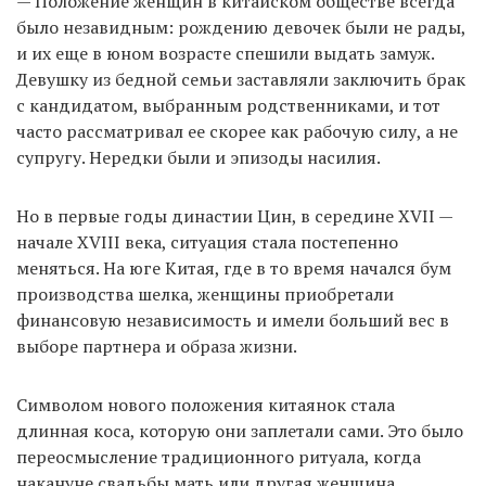
— Положение женщин в китайском обществе всегда
было незавидным: рождению девочек были не рады,
и их еще в юном возрасте спешили выдать замуж.
EN
UA
Девушку из бедной семьи заставляли заключить брак
с кандидатом, выбранным родственниками, и тот
часто рассматривал ее скорее как рабочую силу, а не
супругу. Нередки были и эпизоды насилия.
Но в первые годы династии Цин, в середине XVII —
начале XVIII века, ситуация стала постепенно
меняться. На юге Китая, где в то время начался бум
производства шелка, женщины приобретали
финансовую независимость и имели больший вес в
выборе партнера и образа жизни.
Символом нового положения китаянок стала
длинная коса, которую они заплетали сами. Это было
переосмысление традиционного ритуала, когда
накануне свадьбы мать или другая женщина