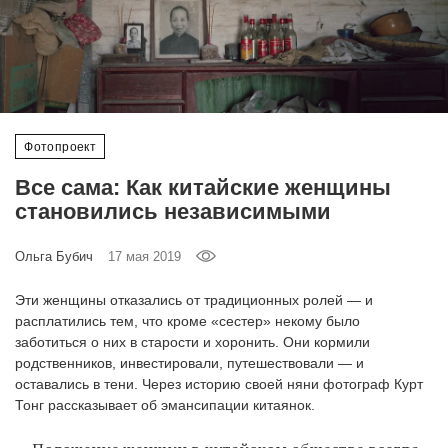
‘21
Фотопроект
Репортаж
Фотопроект
Партнерский
Все сама: Как китайские женщины
материал
становились независимыми
О
Ольга Бубич
17 мая 2019
птичке
Эти женщины отказались от традиционных ролей — и
Рекламодателям
расплатились тем, что кроме «сестер» некому было
заботиться о них в старости и хоронить. Они кормили
родственников, инвестировали, путешествовали — и
оставались в тени. Через историю своей няни фотограф Курт
Тонг рассказывает об эмансипации китаянок.