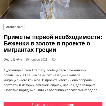
‘21
Фотопроект
Фотопроект
Репортаж
Приметы первой необходимости:
Партнерский
Беженки в золоте в проекте о
материал
мигрантах Греции
О
Ольга Бубич
25 ноября 2021
птичке
Художница Ольга Стефату пообщалась с беженками,
Рекламодателям
попавшими в Грецию семь лет назад — в начале
миграционного кризиса. В проекте «Кокон» она собрала
портреты и истории афганок, сириек, иранок, для которых
«золотые наряды» сшили из аварийно-спасательных одеял.
Читайте нас в
Instagram