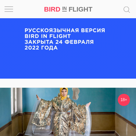
BIRD
FLIGHT
IN
Вдохновение
Почему
это
шедевр
Мир
Игра
18+
Новости
Bird
in
Flight
Prize