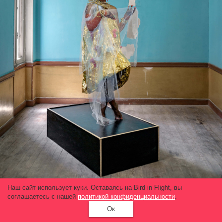
Наш сайт использует куки. Оставаясь на Bird in Flight, вы
соглашаетесь с нашей
политикой конфиденциальности
.
В городе Матади в Конго я была важной дамой.
Ок
Более 10 лет я проработала секретаршей в церкви.