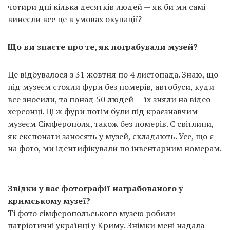
чотири дні кілька десятків людей — як би ми самі
винесли все це в умовах окупації?
Що ви знаєте про те, як пограбували музей?
Це відбувалося з 31 жовтня по 4 листопада. Знаю, що
під музеєм стояли фури без номерів, автобуси, куди
все зносили, та понад 50 людей — їх зняли на відео
херсонці. Ці ж фури потім були під краєзнавчим
музеєм Сімферополя, також без номерів. Є світлини,
як експонати заносять у музей, складають. Усе, що є
на фото, ми ідентифікували по інвентарним номерам.
Звідки у вас фотографії награбованого у
кримському музеї?
Ті фото сімферопольського музею робили
патріотичні українці у Криму. Знімки мені надала