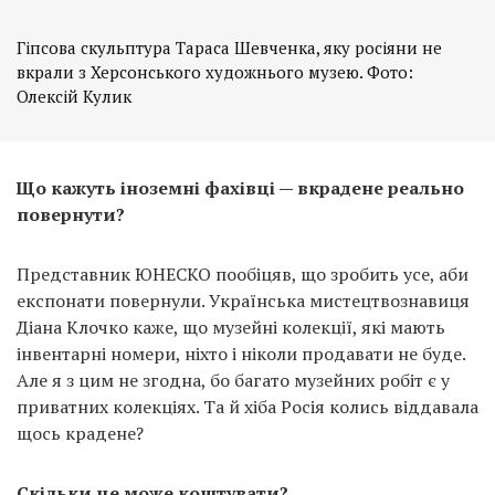
Гіпсова скульптура Тараса Шевченка, яку росіяни не
вкрали з Херсонського художнього музею. Фото:
Олексій Кулик
Що кажуть іноземні фахівці — вкрадене реально
повернути?
Представник ЮНЕСКО пообіцяв, що зробить усе, аби
експонати повернули. Українська мистецтвознавиця
Діана Клочко каже, що музейні колекції, які мають
інвентарні номери, ніхто і ніколи продавати не буде.
Але я з цим не згодна, бо багато музейних робіт є у
приватних колекціях. Та й хіба Росія колись віддавала
щось крадене?
Скільки це може коштувати?