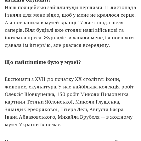
Наші поліцейські зайшли туди першими 11 листопада
і зняли для мене відео, щоб у мене не краялося серце.
А я потрапила в музей вранці 17 листопада після
саперів. Біля будівлі вже стояли наші військові та
іноземна преса. Журналісти хапали мене, і я поспіхом
давала їм інтерв’ю, але рвалася всередину.
Що найцінніше було у музеї?
Експонати з XVII до початку XX століття: ікони,
живопис, скульптура. У нас найбільша колекція робіт
Олексія Шовкуненка, 150 робіт Миколи Пимоненка,
картини Тетяни Яблонської, Миколи Глущенка,
Зінаїди Серебрякової, Пітера Лелі, Августа Баєра,
Івана Айвазовського, Михайла Врубеля — в жодному
музеї України їх немає.