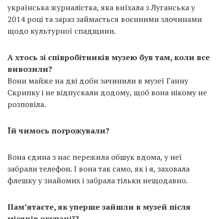
українська журналістка, яка виїхала з Луганська у
2014 році та зараз займається воєнними злочинами
щодо культурної спадщини.
А хтось зі співробітників музею був там, коли все
вивозили?
Вони майже на дві доби зачинили в музеї Ганну
Скрипку і не відпускали додому, щоб вона нікому не
розповіла.
Їй чимось погрожували?
Вона єдина з нас пережила обшук вдома, у неї
забрали телефон. І вона так само, як і я, заховала
флешку у знайомих і забрала тільки нещодавно.
Пам’ятаєте, як уперше зайшли в музей після
місяців окупації?