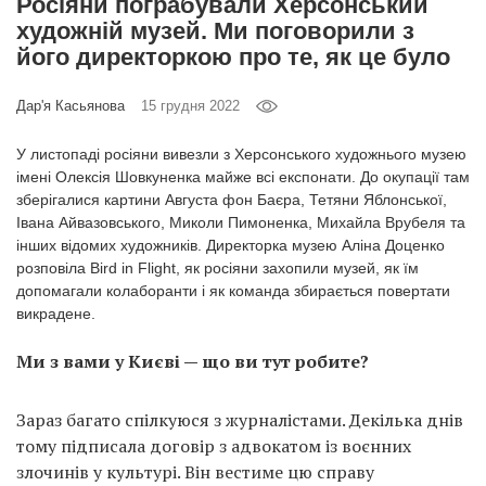
Росіяни пограбували Херсонський
Prize
художній музей. Ми поговорили з
‘21
його директоркою про те, як це було
Дар'я Касьянова
15 грудня 2022
У листопаді росіяни вивезли з Херсонського художнього музею
імені Олексія Шовкуненка майже всі експонати. До окупації там
RU
EN
зберігалися картини Августа фон Баєра, Тетяни Яблонської,
Івана Айвазовського, Миколи Пимоненка, Михайла Врубеля та
інших відомих художників. Директорка музею Аліна Доценко
розповіла Bird in Flight, як росіяни захопили музей, як їм
допомагали колаборанти і як команда збирається повертати
викрадене.
Ми з вами у Києві — що ви тут робите?
Зараз багато спілкуюся з журналістами. Декілька днів
тому підписала договір з адвокатом із воєнних
злочинів у культурі. Він вестиме цю справу