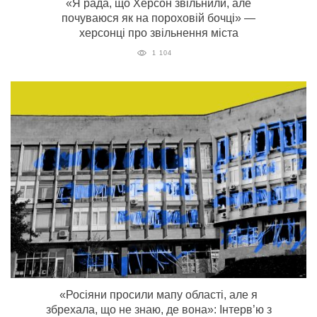
«Я рада, що Херсон звільнили, але
почуваюся як на пороховій бочці» —
херсонці про звільнення міста
1 104
«‎Росіяни просили мапу області, але я
збрехала, що не знаю, де вона»: Інтерв’ю з