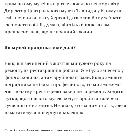
кримському музеї вже розлетілися по всьому світу.
Директор Центрального музею Тавриди у Криму не
зміг пояснити, хто у Херсоні дозволив йому забрати
експонати собі. Я думаю, він тільки вдає, а сам
прекрасно знає, що це воєнний злочин.
Як музей працюватиме далі?
Ніяк, він зачинений з жовтня минулого року на
ремонт, на реставраційні роботи. Усе було занесено у
фондосховища, а там зруйновані зали. Якщо змінять
підрядника на більш професійного, то ми зможемо
для початку врешті-решт завершити ремонт. Ходять
чутки, що з нашого музею хочуть зробити галерею
сучасного мистецтва. Не знаю, хто за цим стоїть, але я
намагатимуся повернути колекцію.
Фото і відео: Іван Антипенко, якщо не вказано інше