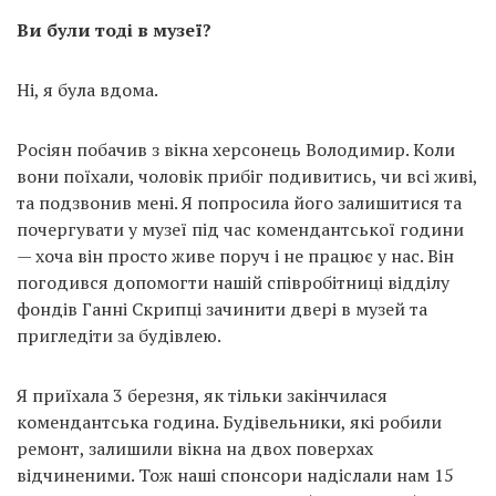
Ви були тоді в музеї?
Ні, я була вдома.
Росіян побачив з вікна херсонець Володимир. Коли
вони поїхали, чоловік прибіг подивитись, чи всі живі,
та подзвонив мені. Я попросила його залишитися та
почергувати у музеї під час комендантської години
— хоча він просто живе поруч і не працює у нас. Він
погодився допомогти нашій співробітниці відділу
фондів Ганні Скрипці зачинити двері в музей та
пригледіти за будівлею.
Я приїхала 3 березня, як тільки закінчилася
комендантська година. Будівельники, які робили
ремонт, залишили вікна на двох поверхах
відчиненими. Тож наші спонсори надіслали нам 15