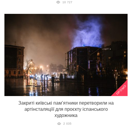
10 727
ПРОМО
Закриті київські пам’ятники перетворили на
артінсталяціїї для проєкту іспанського
художника
2 035