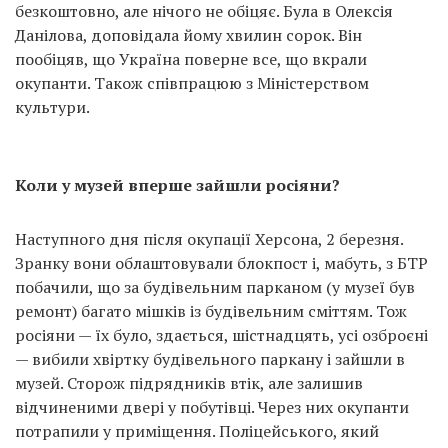
безкоштовно, але нічого не обіцяє. Була в Олексія
Данілова, доповідала йому хвилин сорок. Він
пообіцяв, що Україна поверне все, що вкрали
окупанти. Також співпрацюю з Міністерством
культури.
Коли у музей вперше зайшли росіяни?
Наступного дня після окупації Херсона, 2 березня.
Зранку вони облаштовували блокпост і, мабуть, з БТР
побачили, що за будівельним парканом (у музеї був
ремонт) багато мішків із будівельним сміттям. Тож
росіяни — їх було, здається, шістнадцять, усі озброєні
— вибили хвіртку будівельного паркану і зайшли в
музей. Сторож підрядників втік, але залишив
відчиненими двері у побутівці. Через них окупанти
потрапили у приміщення. Поліцейського, який