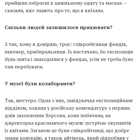
прийшли озброєні в цивільному одягу та масках —
сказали, вже знають про те, що я виїхала.
Скільки людей залишилося працювати?
З тих, кому я довіряю, троє: співробітниця фондів,
інженер, прибиральниця. Їх вистачало, бо експозиція
була знята і знаходилася у фондах, усім не треба було
там перебувати.
У музеї були колаборанти?
Так, шестеро. Одна з них, завідувачка експозиційним
відділом, ходила у російську комендатуру з перших
днів захоплення Херсона, коли побачила, як
директорка краєзнавчого музею зустрічає окупантів
із квітами. Загалом це були співробітниці, що добре
знали колекцію, а також айтівець, який підробляв у