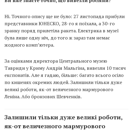
Ви вже знаєте точно, що вивезли росіяни?
Ні. Точного опису ще не було: 27 листопада прибули
представники ЮНЕСКО, 28-го я поїхала, а 30-го
зранку поряд прилетіла ракета. Електрика в музеї
була лише одну ніч, до того ж зараз там немає
жодного комп’ютера.
За оцінками директора Центрального музею
Тавриди у Криму Андрія Мальгіна, вивезли 10 тисяч
експонатів. Але я гадаю, більше: багато всього осіло
по кишенях окремих людей. Залишили тільки дуже
великі роботи, як-от величезного мармурового
Леніна. Або бронзових Шевченків.
Залишили тільки дуже великі роботи,
як-от величезного мармурового