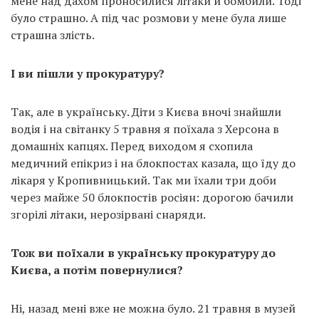
мене над дахом проносилися літаки й бомбили. Тоді
було страшно. А під час розмови у мене була лише
страшна злість.
І ви пішли у прокуратуру?
Так, але в українську. Діти з Києва вночі знайшли
водія і на світанку 5 травня я поїхала з Херсона в
домашніх капцях. Перед виходом я схопила
медичний епікриз і на блокпостах казала, що їду до
лікаря у Кропивницький. Так ми їхали три доби
через майже 50 блокпостів росіян: дорогою бачили
згорілі літаки, нерозірвані снаряди.
Тож ви поїхали в українську прокуратуру до
Києва, а потім повернулися?
Ні, назад мені вже не можна було. 21 травня в музей