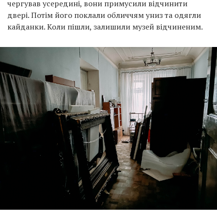
чергував усередині, вони примусили відчинити
двері. Потім його поклали обличчям униз та одягли
кайданки. Коли пішли, залишили музей відчиненим.