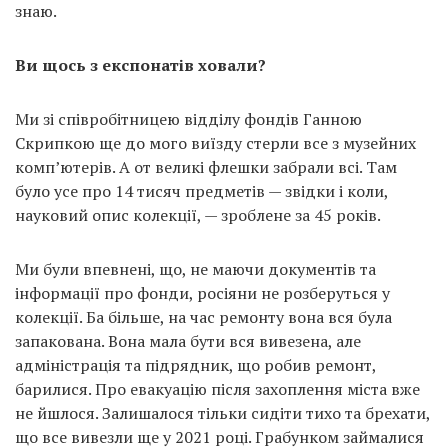
знаю.
Ви щось з експонатів ховали?
Ми зі співробітницею відділу фондів Ганною
Скрипкою ще до мого виїзду стерли все з музейних
комп’ютерів. А от великі флешки забрали всі. Там
було усе про 14 тисяч предметів — звідки і коли,
науковий опис колекції, — зроблене за 45 років.
Ми були впевнені, що, не маючи документів та
інформації про фонди, росіяни не розберуться у
колекції. Ба більше, на час ремонту вона вся була
запакована. Вона мала бути вся вивезена, але
адміністрація та підрядник, що робив ремонт,
барилися. Про евакуацію після захоплення міста вже
не йшлося. Залишалося тільки сидіти тихо та брехати,
що все вивезли ще у 2021 році. Грабунком займалися