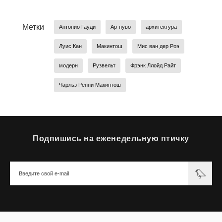
Метки
Антонио Гауди
Ар-нуво
архитектура
Луис Кан
Макинтош
Мис ван дер Роэ
модерн
Рузвельт
Фрэнк Ллойд Райт
Чарльз Ренни Макинтош
Подпишись на еженедельную птичку