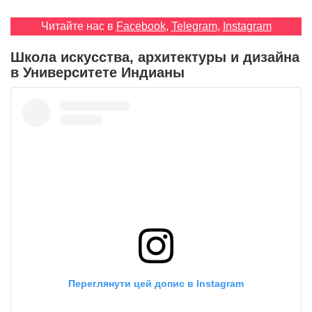
Читайте нас в
Facebook
,
Telegram
,
Instagram
EN
UA
Школа искусства, архитектуры и дизайна
в Университете Индианы
Переглянути цей допис в Instagram