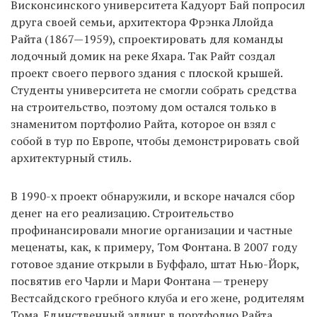
Висконсинского университета Кадуорт Бай попросил
друга своей семьи, архитектора Фрэнка Ллойда
Райта (1867—1959), спроектировать для команды
лодочный домик на реке Яхара. Так Райт создал
проект своего первого здания с плоской крышей.
Студенты университета не смогли собрать средства
на строительство, поэтому дом остался только в
знаменитом портфолио Райта, которое он взял с
собой в тур по Европе, чтобы демонстрировать свой
архитектурный стиль.
В 1990-х проект обнаружили, и вскоре начался сбор
денег на его реализацию. Строительство
профинансировали многие организации и частные
меценаты, как, к примеру, Том Фонтана. В 2007 году
готовое здание открыли в Буффало, штат Нью-Йорк,
посвятив его Чарли и Мари Фонтана — тренеру
Вестсайдского гребного клуба и его жене, родителям
Тома. Единственный
эллинг
в портфолио Райта