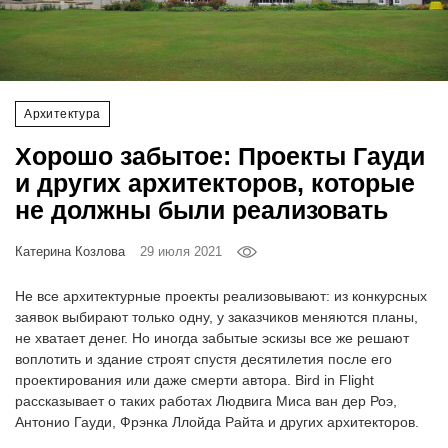
‘21
Фотопроект
Архитектура
Репортаж
Хорошо забытое: Проекты Гауди
Партнерский
и других архитекторов, которые
материал
не должны были реализовать
О
Катерина Козлова
29 июля 2021
птичке
Не все архитектурные проекты реализовывают: из конкурсных
Рекламодателям
заявок выбирают только одну, у заказчиков меняются планы,
не хватает денег. Но иногда забытые эскизы все же решают
воплотить и здание строят спустя десятилетия после его
проектирования или даже смерти автора. Bird in Flight
рассказывает о таких работах Людвига Миса ван дер Роэ,
Антонио Гауди, Фрэнка Ллойда Райта и других архитекторов.