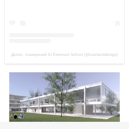
Допис, поширений IU Eskenazi School (@iuartanddesign)