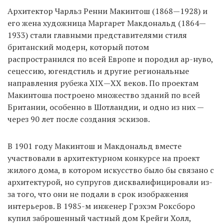
Архитектор Чарльз Ренни Макинтош (1868—1928) и
его жена художница Маргарет Макдональд (1864—
1933) стали главными представителями стиля
британский модерн, который потом
распространился по всей Европе и породил ар-нуво,
сецессию, югендстиль и другие региональные
направления рубежа ХІХ—ХХ веков. По проектам
Макинтоша построено множество зданий по всей
Британии, особенно в Шотландии, и одно из них —
через 90 лет после создания эскизов.
В 1901 году Макинтош и Макдональд вместе
участвовали в архитектурном конкурсе на проект
жилого дома, в котором искусство было бы связано с
архитектурой, но супругов дисквалифицировали из-
за того, что они не подали в срок изображения
интерьеров. В 1985-м инженер Грэхэм Роксборо
купил заброшенный частный дом Крейги Холл,