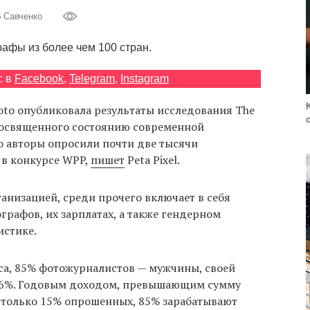
б Савченко
афы из более чем 100 стран.
с в
Facebook
,
Telegram
,
Instagram
oto опубликовала результаты исследования The
 посвященного состоянию современной
о авторы опросили почти две тысячи
 в конкурсе WPP,
пишет
Peta Pixel.
анизацией, среди прочего включает в себя
графов, их зарплатах, а также гендерном
стике.
оса, 85% фотожурналистов — мужчины, своей
66%. Годовым доходом, превышающим сумму
я только 15% опрошенных, 85% зарабатывают