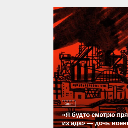
39 293
Опыт
«Я будто смотрю пр
из ада» — дочь воен