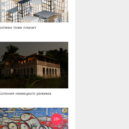
Бэтмен тоже плачет
1 686
Колония немецкого режима
7 974
18+