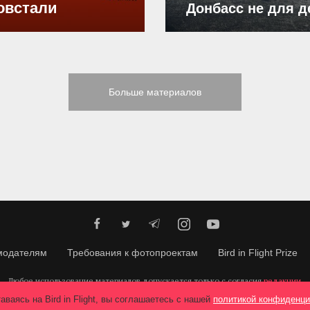
овстали
Донбасс не для д
Больше материалов
модателям
Требования к фотопроектам
Bird in Flight Prize
Любое использование материалов допускается только с согласия
редакции
.
© 2026, Bird In Flight.
Все права защищены.
аваясь на Bird in Flight, вы соглашаетесь с нашей
политикой конфиденци