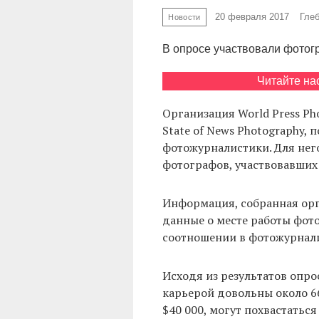
20 февраля 2017
Гле
Новости
В опросе участвовали фотогр
Читайте на
Организация World Press Ph
State of News Photography,
фотожурналистики. Для нег
фотографов, участвовавших
Информация, собранная орг
данные о месте работы фото
соотношении в фотожурнали
Исходя из результатов опр
карьерой довольны около 
$40 000, могут похвастатьс