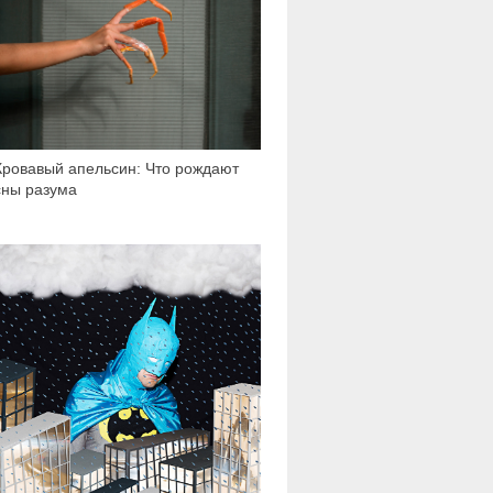
Кровавый апельсин: Что рождают
сны разума
1 447