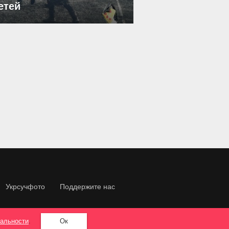
етей
Укрсучфото
Поддержите нас
альности
.
Ок