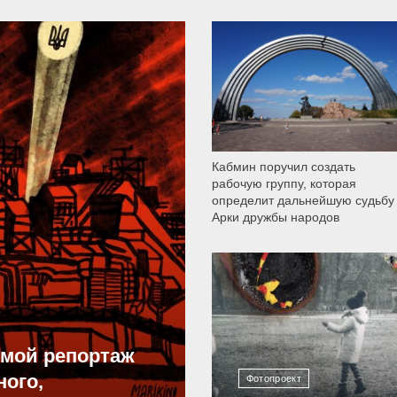
9 790
Кабмин поручил создать
рабочую группу, которая
определит дальнейшую судьбу
Арки дружбы народов
12 304
ямой репортаж
ного,
Фотопроект