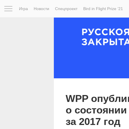
Игра
Новости
Спецпроект
Bird in Flight Prize ‘21
Вдохновение
Почему это шедевр
Мир
Фотопрое
WPP опубли
о состоянии
за 2017 год