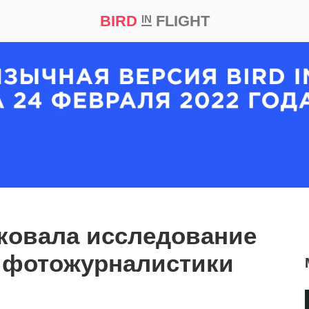
BIRD
FLIGHT
IN
кт
Репортаж
ковала исследование
 фотожурналистики