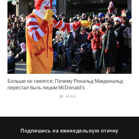
Больше не смеется: Почему Рональд Макдональд
перестал быть лицом McDonald’s
69 624
Подпишись на еженедельную птичку