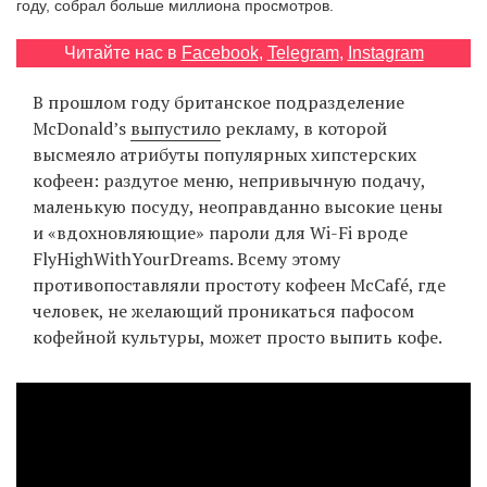
году, собрал больше миллиона просмотров.
‘21
Читайте нас в
Facebook
,
Telegram
,
Instagram
Фотопроект
В прошлом году британское подразделение
McDonald’s
выпустило
рекламу, в которой
Репортаж
высмеяло атрибуты популярных хипстерских
кофеен: раздутое меню, непривычную подачу,
Партнерский
маленькую посуду, неоправданно высокие цены
материал
и «вдохновляющие» пароли для Wi-Fi вроде
FlyHighWithYourDreams. Всему этому
О
противопоставляли простоту кофеен McCafé, где
птичке
человек, не желающий проникаться пафосом
кофейной культуры, может просто выпить кофе.
Рекламодателям