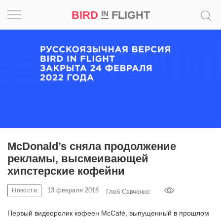
BIRD
FLIGHT
IN
Вдохновение
Почему
это
шедевр
Мир
Игра
McDonald’s сняла продолжение
рекламы, высмеивающей
Новости
хипстерские кофейни
Bird
13 февраля 2018
Новости
Глеб Савченко
in
Flight
Первый видеоролик кофеен McCafé, выпущенный в прошлом
Prize