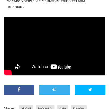
только крепче и с меньшим количеством
молока».
Метки
McCafé
McDonald’s
Кофе
Кофейни