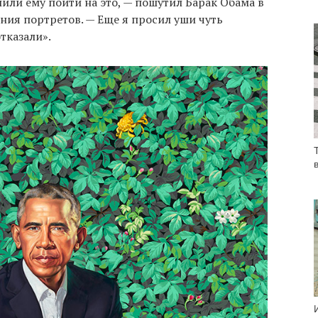
ли ему пойти на это, — пошутил Барак Обама в
ния портретов. — Еще я просил уши чуть
тказали».