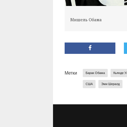
Мишель Обама
Метки
Барак Обама
Кьянде У
США
Эми Шералд