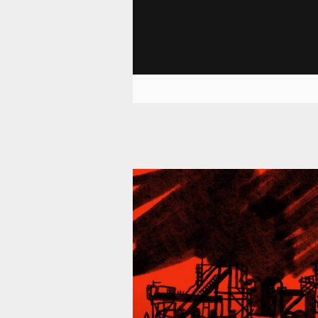
39 301