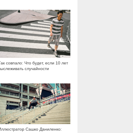
6 482
Так совпало: Что будет, если 10 лет
выслеживать случайности
2 816
Иллюстратор Сашко Даниленко: