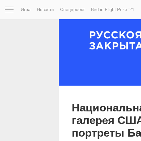
Игра
Новости
Спецпроект
Bird in Flight Prize ‘21
Вдохновение
Почему это шедевр
Мир
Фотопрое
Национальна
галерея СШ
портреты Б