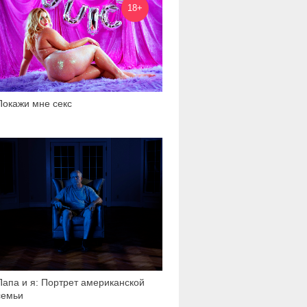
18+
Покажи мне секс
3 389
Папа и я: Портрет американской
семьи