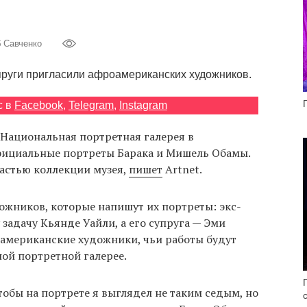
б Савченко
пруги пригласили афроамериканских художников.
с в
Facebook
,
Telegram
,
Instagram
 Национальная портретная галерея в
фициальные портреты Барака и Мишель Обамы.
частью коллекции музея,
пишет
Artnet.
ожников, которые напишут их портреты: экс-
задачу Кьянде Уайли, а его супруга — Эми
американские художники, чьи работы будут
ой портретной галерее.
тобы на портрете я выглядел не таким седым, но