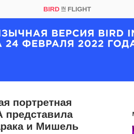
BIRD
FLIGHT
IN
кт
Репортаж
я портретная
А представила
арака и Мишель