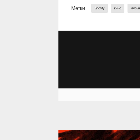
Метки
Spotify
кино
музы
39 287