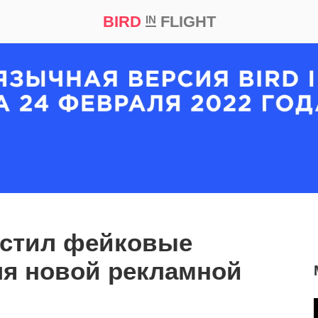
BIRD
FLIGHT
IN
кт
Репортаж
устил фейковые
ля новой рекламной