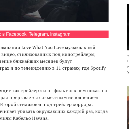
с в
Facebook
,
Telegram
,
Instagram
кампании Love What You Love музыкальный
а видео, стилизованных под кинотрейлеры,
ечение ближайших месяцев будут
ах и по телевидению в 11 странах, где Spotify
ядит как трейлер экшн-фильма: в нем показана
орая прерывается совместным исполнением
. Второй стилизован под трейлер хоррора:
начинает убивать окружающих каждый раз, когда
милы Кабельо Havana.