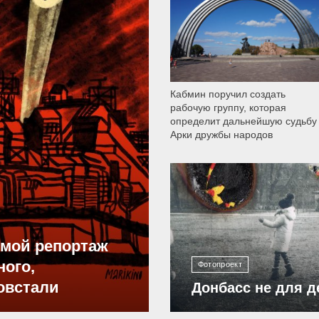
Кабмин поручил создать
рабочую группу, которая
определит дальнейшую судьбу
Арки дружбы народов
12 300
ямой репортаж
ного,
Фотопроект
овстали
Донбасс не для д