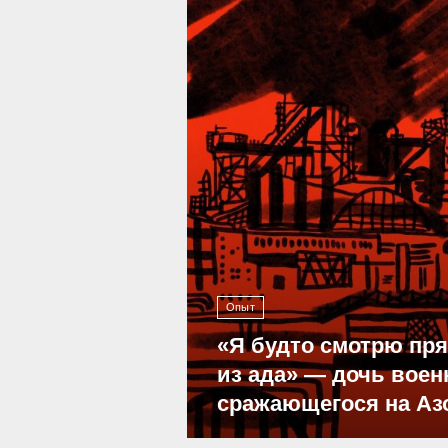
Опыт
«Я будто смотрю пр
из ада» — дочь воен
сражающегося на Аз