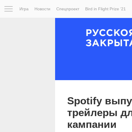
Игра
Новости
Спецпроект
Bird in Flight Prize ‘21
Вдохновение
Почему это шедевр
Мир
Фотопрое
Spotify вып
трейлеры д
кампании