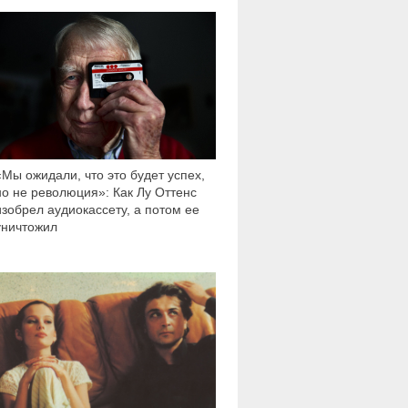
48 320
«Мы ожидали, что это будет успех,
но не революция»: Как Лу Оттенс
изобрел аудиокассету, а потом ее
уничтожил
8 131