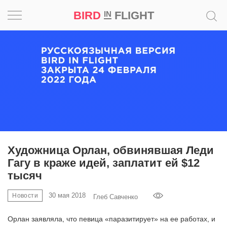
BIRD
FLIGHT
IN
Вдохновение
Почему
это
шедевр
Мир
Игра
Художница Орлан, обвинявшая Леди
Гагу в краже идей, заплатит ей $12
Новости
тысяч
Bird
30 мая 2018
Новости
Глеб Савченко
in
Flight
Орлан заявляла, что певица «паразитирует» на ее работах, и
Prize