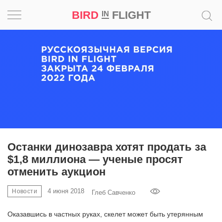
BIRD
FLIGHT
IN
Вдохновение
Почему
это
шедевр
Мир
Игра
Останки динозавра хотят продать за
$1,8 миллиона — ученые просят
Новости
отменить аукцион
Bird
4 июня 2018
Новости
Глеб Савченко
in
Flight
Оказавшись в частных руках, скелет может быть утерянным
Prize