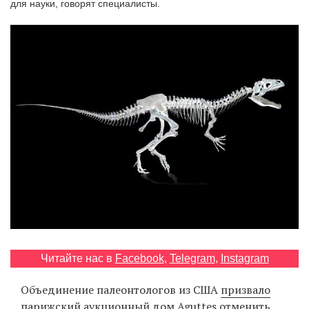
для науки, говорят специалисты.
‘21
Фотопроект
Репортаж
Партнерский
материал
О
птичке
Рекламодателям
Читайте нас в
Facebook
,
Telegram
,
Instagram
Объединение палеонтологов из США
призвало
парижский аукционный дом Aguttes отменить