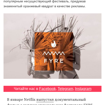
популярным несуществующий фестиваль, придумав
‘21
знаменитый оранжевый квадрат в качестве рекламы.
Фотопроект
Репортаж
Партнерский
материал
О
птичке
Рекламодателям
Читайте нас в
Facebook
,
Telegram
,
Instagram
В январе Netflix
выпустил
документальный
фильм о худшем музыкальном фестивале FYRE,