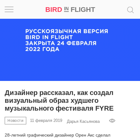
BIRD
FLIGHT
IN
Вдохновение
Почему
это
шедевр
Мир
Игра
Дизайнер рассказал, как создал
визуальный образ худшего
Новости
музыкального фестиваля FYRE
Bird
11 февраля 2019
Новости
Дарья Касьянова
in
Flight
28-летний графический дизайнер Орен Акс сделал
Prize