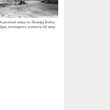
Исцеление мира по Йозефу Бойсу:
Идеи последнего утописта ХХ века