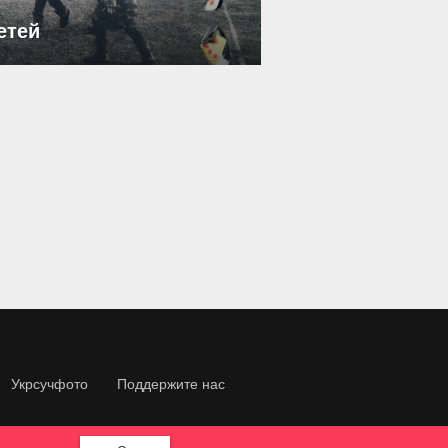
етей
Укрсучфото
Поддержите нас