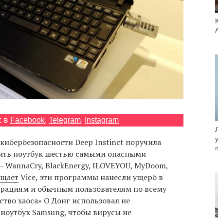
с в
Facebook
,
Telegram
,
Instagram
кибербезопасности Deep Instinct поручила
зить ноутбук шестью самыми опасными
WannaCry, BlackEnergy, ILOVEYOU, MyDoom,
бщает
Vice, эти программы нанесли ущерб в
рациям и обычным пользователям по всему
ство хаоса» О Донг использовал не
ноутбук Samsung, чтобы вирусы не