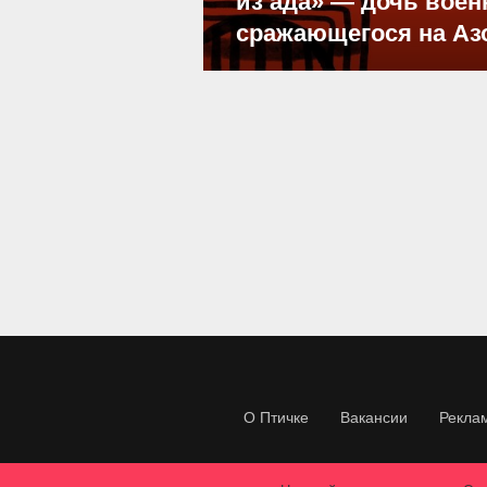
из ада» — дочь воен
сражающегося на Аз
О Птичке
Вакансии
Рекла