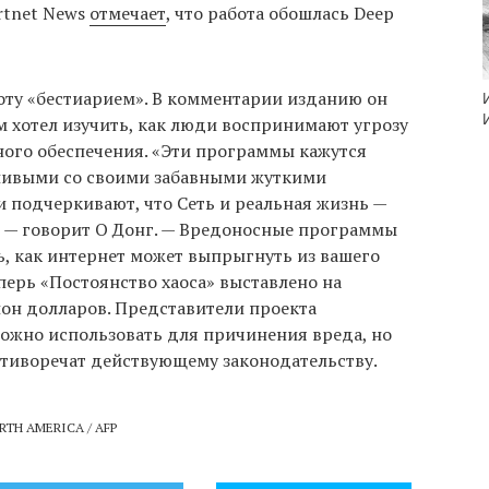
rtnet News
отмечает
, что работа обошлась Deep
оту «бестиарием». В комментарии изданию он
м хотел изучить, как люди воспринимают угрозу
ого обеспечения. «Эти программы кажутся
шивыми со своими забавными жуткими
и подчеркивают, что Сеть и реальная жизнь —
, — говорит О Донг. — Вредоносные программы
ь, как интернет может выпрыгнуть из вашего
еперь «Постоянство хаоса» выставлено на
ион долларов. Представители проекта
можно использовать для причинения вреда, но
отиворечат действующему законодательству.
ORTH AMERICA / AFP