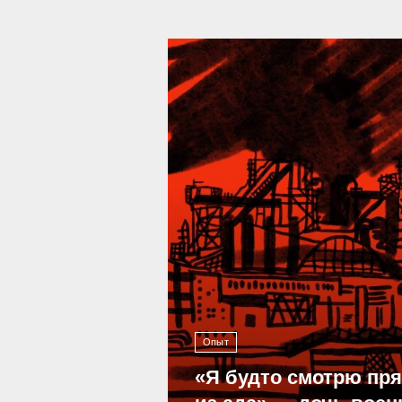
39 287
Опыт
«Я будто смотрю пр