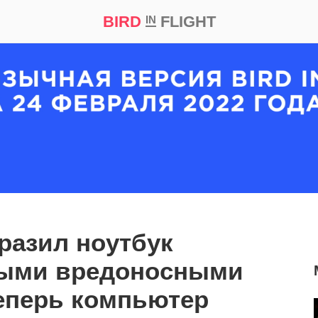
BIRD
FLIGHT
IN
кт
Репортаж
разил ноутбук
ыми вредоносными
еперь компьютер