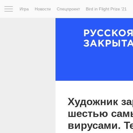
Игра
Новости
Спецпроект
Bird in Flight Prize ‘21
Вдохновение
Почему это шедевр
Мир
Фотопрое
Художник за
шестью сам
вирусами. Т