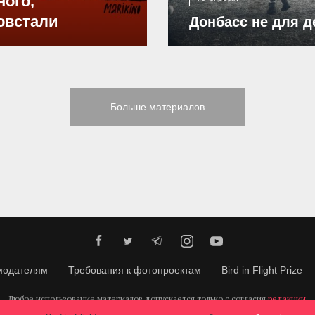
ного,
овстали
Донбасс не для д
Больше материалов
модателям
Требования к фотопроектам
Bird in Flight Prize
Любое использование материалов допускается только с согласия
редакции
.
© 2026, Bird In Flight.
Все права защищены.