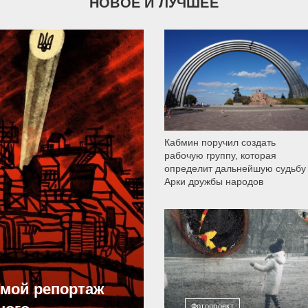
НОВОЕ И ЛУЧШЕЕ
9 785
Кабмин поручил создать
рабочую группу, которая
определит дальнейшую судьбу
Арки дружбы народов
12 298
ямой репортаж
Фотопроект