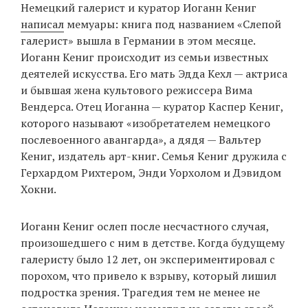
Немецкий галерист и куратор Иоганн Кениг
написал
мемуары: книга под названием «Слепой
галерист» вышла в Германии в этом месяце.
EN
UA
Иоганн Кениг происходит из семьи известных
деятелей искусства. Его мать Эдда Кехл — актриса
и бывшая жена культового режиссера Вима
Вендерса. Отец Иоганна — куратор Каспер Кениг,
которого называют «изобретателем немецкого
послевоенного авангарда», а дядя — Вальтер
Кениг, издатель арт-книг. Семья Кениг дружила с
Герхардом Рихтером, Энди Уорхолом и Дэвидом
Хокни.
Иоганн Кениг ослеп после несчастного случая,
произошедшего с ним в детстве. Когда будущему
галеристу было 12 лет, он экспериментировал с
порохом, что привело к взрыву, который лишил
подростка зрения. Трагедия тем не менее не