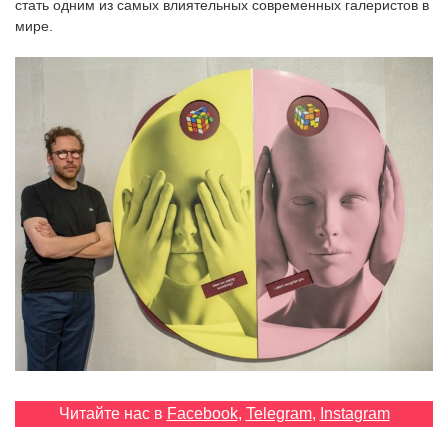
стать одним из самых влиятельных современных галеристов в
‘21
мире.
Фотопроект
Репортаж
Партнерский
материал
О
птичке
Рекламодателям
Читайте нас в
Facebook
,
Telegram
,
Instagram