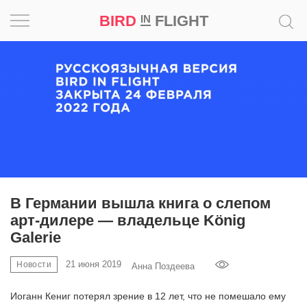
BIRD
FLIGHT
IN
Вдохновение
Почему
это
шедевр
Мир
Игра
В Германии вышла книга о слепом
арт-дилере — владельце König
Новости
Galerie
Bird
21 июня 2019
Новости
Анна Поздеева
in
Flight
Иоганн Кениг потерял зрение в 12 лет, что не помешало ему
Prize