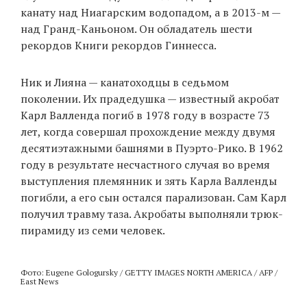
канату над Ниагарским водопадом, а в 2013-м —
над Гранд-Каньоном. Он обладатель шести
рекордов Книги рекордов Гиннесса.
Ник и Лияна — канатоходцы в седьмом
поколении. Их прадедушка — известный акробат
Карл Валленда погиб в 1978 году в возрасте 73
лет, когда совершал прохождение между двумя
десятиэтажными башнями в Пуэрто-Рико. В 1962
году в результате несчастного случая во время
выступления племянник и зять Карла Валленды
погибли, а его сын остался парализован. Сам Карл
получил травму таза. Акробаты выполняли трюк-
пирамиду из семи человек.
Фото: Eugene Gologursky / GETTY IMAGES NORTH AMERICA / AFP /
East News