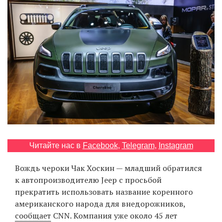
‘21
Фотопроект
Репортаж
Партнерский
материал
О
птичке
Читайте нас в
Facebook
,
Telegram
,
Instagram
Рекламодателям
Вождь чероки Чак Хоскин — младший обратился
к автопроизводителю Jeep с просьбой
прекратить использовать название коренного
американского народа для внедорожников,
сообщает
CNN. Компания уже около 45 лет