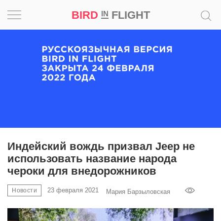
BIRD
FLIGHT
IN
Вдохновение
Почему
это
шедевр
Мир
Игра
Индейский вождь призвал Jeep не
использовать название народа
Новости
чероки для внедорожников
Bird
23 февраля 2021
Новости
Мария Барзыловская
in
Flight
Prize