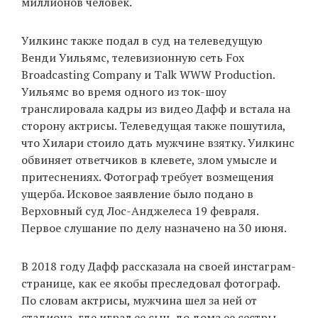
миллионов человек.
Уилкинс также подал в суд на телеведущую
Венди Уильямс, телевизионную сеть Fox
Broadcasting Company и Talk WWW Production.
Уильямс во время одного из ток-шоу
транслировала кадры из видео Дафф и встала на
сторону актрисы. Телеведущая также пошутила,
что Хилари стоило дать мужчине взятку. Уилкинс
обвиняет ответчиков в клевете, злом умысле и
притеснениях. Фотограф требует возмещения
ущерба. Исковое заявление было подано в
Верховный суд Лос-Анджелеса 19 февраля.
Первое слушание по делу назначено на 30 июня.
В 2018 году Дафф рассказала на своей инстаграм-
странице, как ее якобы преследовал фотограф.
По словам актрисы, мужчина шел за ней от
стадиона, где играл ее сын, до дома ее сестры.