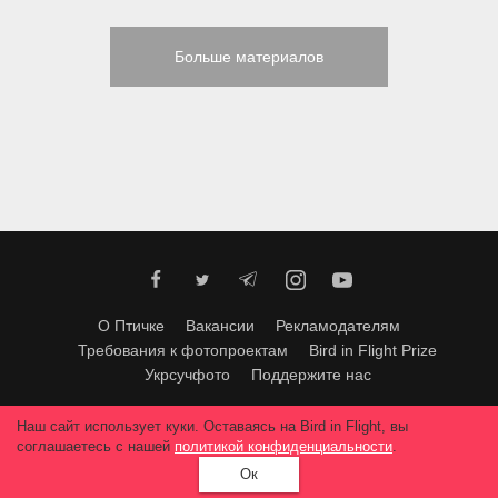
Больше материалов
О Птичке
Вакансии
Рекламодателям
Требования к фотопроектам
Bird in Flight Prize
Укрсучфото
Поддержите нас
Любое использование материалов допускается только с согласия
Наш сайт использует куки. Оставаясь на Bird in Flight, вы
редакции
.
© 2026, Bird In Flight.
соглашаетесь с нашей
политикой конфиденциальности
.
Все права защищены.
Ок