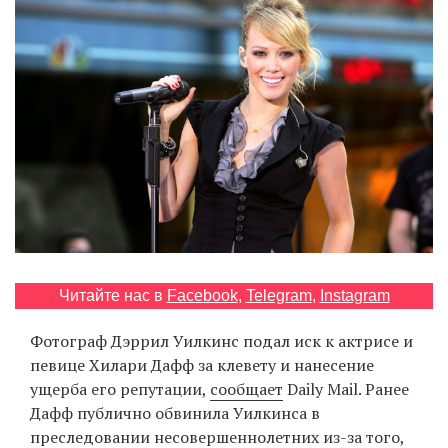
‘21
Фотопроект
Репортаж
Партнерский
материал
О
птичке
Читайте нас в
Facebook
,
Telegram
,
Instagram
Рекламодателям
Фотограф Дэррил Уилкинс подал иск к актрисе и
певице Хилари Дафф за клевету и нанесение
ущерба его репутации,
сообщает
Daily Mail. Ранее
Дафф публично обвинила Уилкинса в
преследовании несовершеннолетних из-за того,