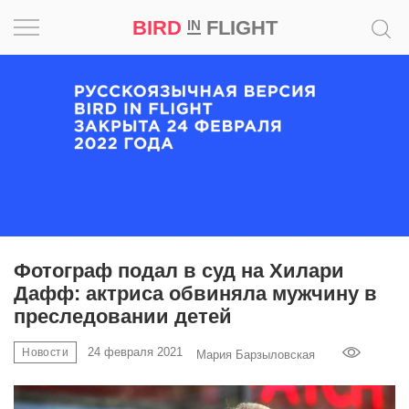
BIRD
FLIGHT
IN
Вдохновение
Почему
это
шедевр
Мир
Игра
Фотограф подал в суд на Хилари
Дафф: актриса обвиняла мужчину в
Новости
преследовании детей
Bird
24 февраля 2021
Новости
Мария Барзыловская
in
Flight
Prize