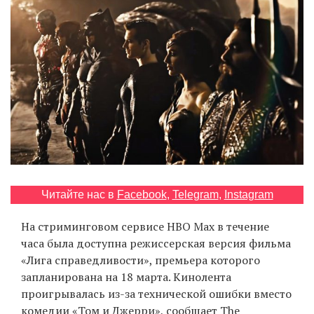
‘21
Фотопроект
Репортаж
Партнерский
материал
О
птичке
Читайте нас в
Facebook
,
Telegram
,
Instagram
Рекламодателям
На стриминговом сервисе HBO Max в течение
часа была доступна режиссерская версия фильма
«Лига справедливости», премьера которого
запланирована на 18 марта. Кинолента
проигрывалась из-за технической ошибки вместо
комедии «Том и Джерри»,
сообщает
The