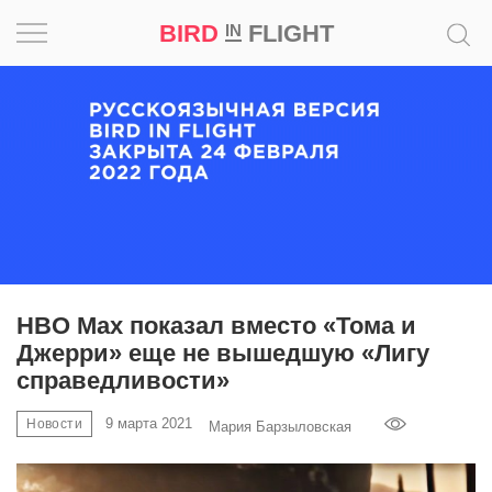
BIRD
FLIGHT
IN
Вдохновение
Почему
это
шедевр
Мир
Игра
HBO Max показал вместо «Тома и
Джерри» еще не вышедшую «Лигу
Новости
справедливости»
Bird
9 марта 2021
Новости
Мария Барзыловская
in
Flight
Prize