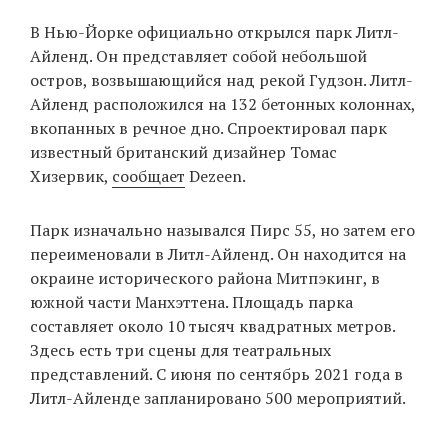
‘21
В Нью-Йорке официально открылся парк Литл-
Айленд. Он представляет собой небольшой
Фотопроект
остров, возвышающийся над рекой Гудзон. Литл-
Айленд расположился на 132 бетонных колоннах,
Репортаж
вкопанных в речное дно. Спроектировал парк
известный британский дизайнер Томас
Партнерский
Хизервик,
сообщает
Dezeen.
материал
Парк изначально назывался Пирс 55, но затем его
О
переименовали в Литл-Айленд. Он находится на
птичке
окраине исторического района Митпэкинг, в
южной части Манхэттена. Площадь парка
Рекламодателям
составляет около 10 тысяч квадратных метров.
Здесь есть три сцены для театральных
представлений. С июня по сентябрь 2021 года в
Литл-Айленде запланировано 500 мероприятий.