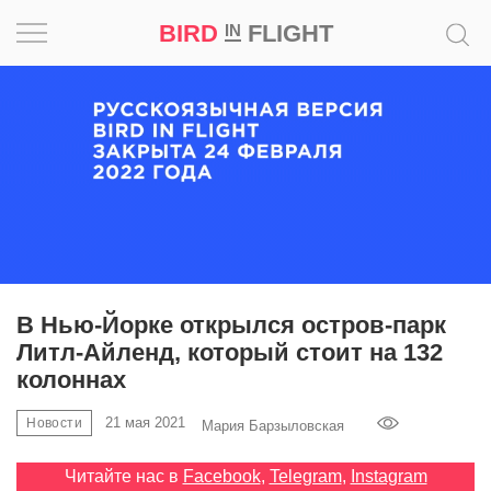
BIRD
FLIGHT
IN
Вдохновение
Почему
это
шедевр
Мир
Игра
В Нью-Йорке открылся остров-парк
Литл-Айленд, который стоит на 132
Новости
колоннах
Bird
21 мая 2021
Новости
Мария Барзыловская
in
Flight
Читайте нас в
Facebook
,
Telegram
,
Instagram
Prize