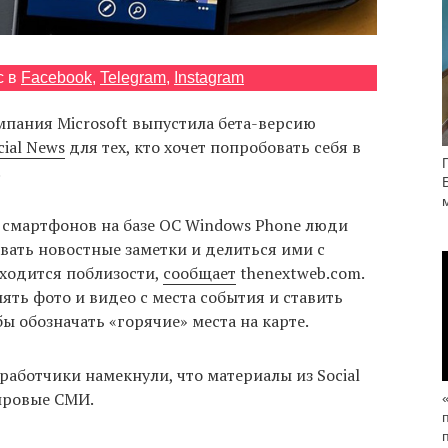
с в
Facebook
,
Telegram
,
Instagram
мпания Microsoft выпустила бета-версию
cial News
для тех, кто хочет попробовать себя в
.
смартфонов на базе ОС Windows Phone люди
вать новостные заметки и делиться ими с
аходится поблизости,
сообщает
thenextweb.com.
ть фото и видео с места события и ставить
ы обозначать «горячие» места на карте.
работчики намекнули, что материалы из Social
ировые СМИ.