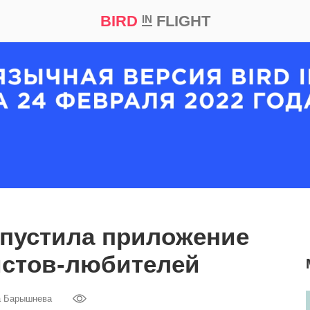
BIRD
FLIGHT
IN
кт
Репортаж
ыпустила приложение
истов-любителей
а Барышнева