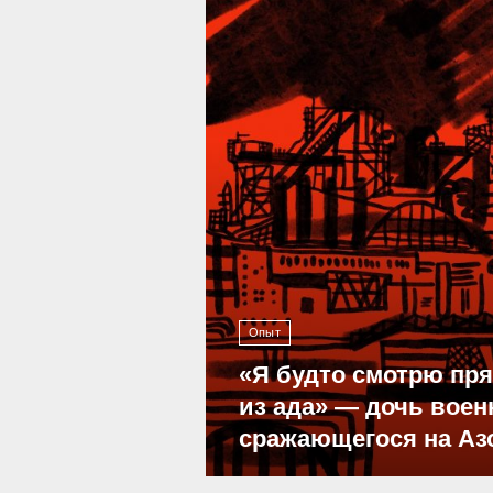
Опыт
«Я будто смотрю пр
из ада» — дочь воен
сражающегося на Аз