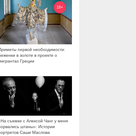
7 317
18+
Приметы первой необходимости:
Беженки в золоте в проекте о
мигрантах Греции
3 756
«На съемке с Алексой Чанг у меня
порвались штаны»: Истории
портретов Саши Маслова