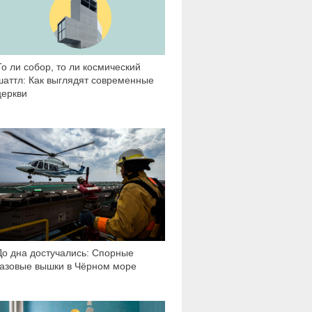
То ли собор, то ли космический
шаттл: Как выглядят современные
церкви
5 144
До дна достучались: Спорные
газовые вышки в Чёрном море