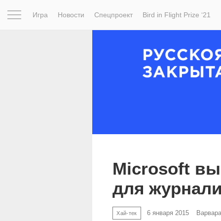
Игра
Новости
Спецпроект
Bird in Flight Prize ‘21
Вдохновение
Почему это шедевр
Мир
Фотопрое
Microsoft в
для журнал
6 января 2015
Варвар
Хай-тек