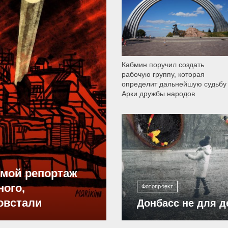
Кабмин поручил создать
рабочую группу, которая
определит дальнейшую судьбу
Арки дружбы народов
12 306
ямой репортаж
ного,
Фотопроект
овстали
Донбасс не для д