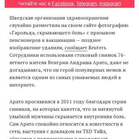
Читайте нас в
Facebook
,
Telegram
,
Instagram
‘21
Шведская организация здравоохранения
Фотопроект
случайно разместила на своем сайте фотографию
«Гарольда, скрывающего боль» с призывом
Репортаж
пенсионеров к вакцинации — позднее
изображение удалили,
сообщает
Reuters.
Партнерский
Сотрудники использовали стоковый снимок 76-
материал
летнего жителя Венгрии Андраша Арато, даже не
догадываясь, что он герой популярных мемов и
О
является одним из самых узнаваемых людей в
птичке
интернете.
Рекламодателям
Арато прославился в 2011 году благодаря серии
снимков, на которых кажется, что за натянутой
улыбкой мужчины скрывается внутренняя боль.
Сам Арато спокойно относится к известности в
сети, выступил с докладом на TED Talks,
общается с подписчиками и продолжает