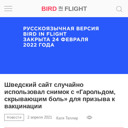
BIRD
FLIGHT
IN
Вдохновение
Почему
это
шедевр
Мир
Игра
Шведский сайт случайно
использовал снимок с «Гарольдом,
Новости
скрывающим боль» для призыва к
вакцинации
Bird
in
2 апреля 2021
Новости
Катя Теллер
Flight
Prize