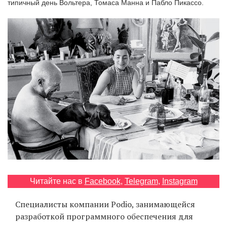
типичный день Вольтера, Томаса Манна и Пабло Пикассо.
‘21
Фотопроект
Репортаж
Партнерский
материал
О
птичке
Рекламодателям
Читайте нас в
Facebook
,
Telegram
,
Instagram
Специалисты компании Podio, занимающейся
разработкой программного обеспечения для