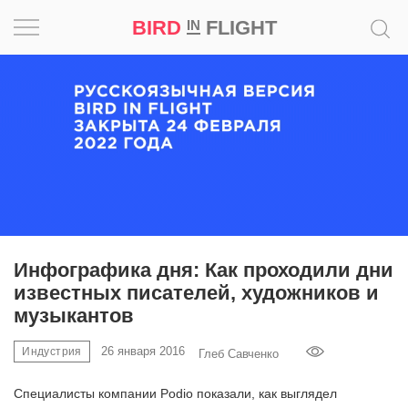
BIRD
FLIGHT
IN
Вдохновение
Почему
это
шедевр
Мир
Игра
Инфографика дня: Как проходили дни
известных писателей, художников и
Новости
музыкантов
Bird
26 января 2016
Индустрия
Глеб Савченко
in
Flight
Специалисты компании Podio показали, как выглядел
Prize