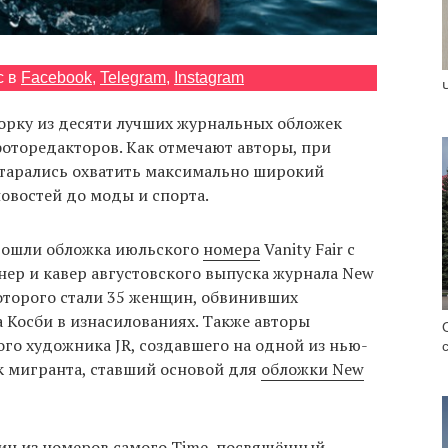
с в
Facebook
,
Telegram
,
Instagram
рку из десяти лучших журнальных обложек
фоторедакторов. Как отмечают авторы, при
старались охватить максимально широкий
новостей до моды и спорта.
 вошли обложка июльского
номера
Vanity Fair с
ер и кавер августовского выпуска журнала New
которого стали 35 женщин, обвинивших
 Косби в изнасилованиях. Также авторы
го художника JR, создавшего на одной из нью-
 мигранта, ставший основой для
обложки New
ин из номеров самого Time, посвящённый