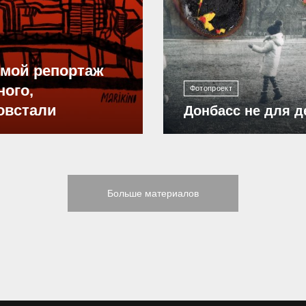
12 298
ямой репортаж
ного,
Фотопроект
овстали
Донбасс не для д
Больше материалов