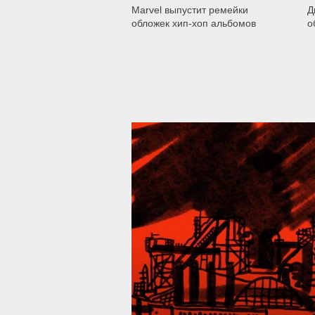
Marvel выпустит ремейки
Д
обложек хип-хоп альбомов
о
39 287