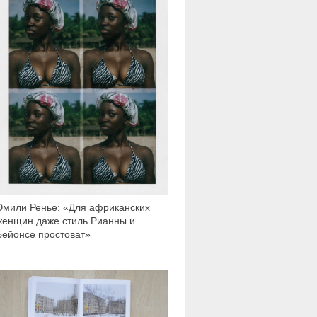
Эмили Ренье: «Для африканских
женщин даже стиль Рианны и
Бейонсе простоват»
2 278