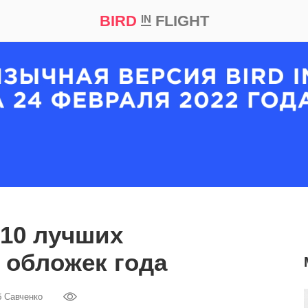
BIRD
FLIGHT
IN
кт
Репортаж
 10 лучших
 обложек года
б Савченко