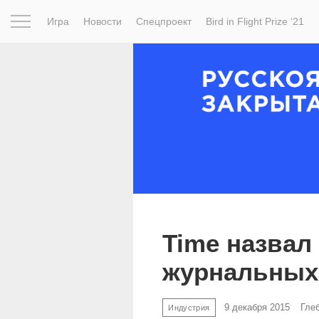
Игра
Новости
Спецпроект
Bird in Flight Prize ‘21
Вдохновение
Почему это шедевр
Мир
Фотопрое
Time назвал
журнальных
9 декабря 2015
Гле
Индустрия