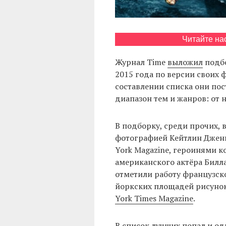
Читайте на
Журнал Time
выложил
подбо
2015 года по версии своих 
составлении списка они по
диапазон тем и жанров: от 
В подборку, среди прочих,
фотографией Кейтлин Дженн
York Magazine, героинями 
американского актёра Билла
отметили работу французско
йоркских площадей рисунок
York Times Magazine
.
В список лучших
попал
и од