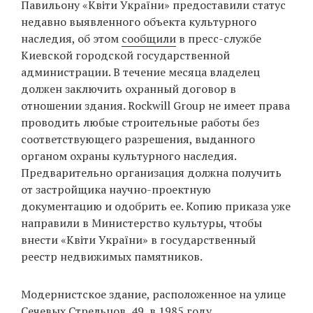
Павильону «Квіти України» предоставили статус
‘21
недавно выявленного объекта культурного
наследия, об этом
сообщили
в пресс-службе
Фотопроект
Киевской городской государственной
администрации. В течение месяца владелец
Репортаж
должен заключить охранный договор в
отношении здания. Rockwill Group не имеет права
Партнерский
проводить любые строительные работы без
материал
соответствующего разрешения, выданного
органом охраны культурного наследия.
О
Предварительно организация должна получить
птичке
от застройщика научно-проектную
документацию и одобрить ее. Копию приказа уже
Рекламодателям
направили в Министерство культуры, чтобы
внести «Квіти України» в государственный
реестр недвижимых памятников.
Модернистское здание, расположенное на улице
Сечевых Стрельцов, 49, в 1985 году