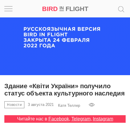
BIRD
FLIGHT
IN
Вдохновение
Почему
это
шедевр
Мир
Игра
Здание «Квіти України» получило
статус объекта культурного наследия
Новости
3 августа 2021
Новости
Катя Теллер
Bird
in
Читайте нас в
Facebook
,
Telegram
,
Instagram
Flight
Prize