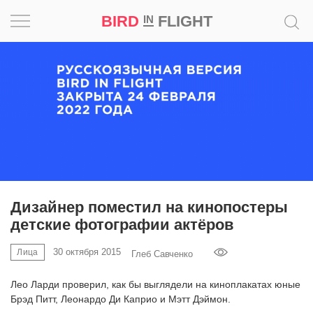
BIRD
FLIGHT
IN
Вдохновение
Почему
это
шедевр
Мир
Игра
Дизайнер поместил на кинопостеры
детские фотографии актёров
Новости
30 октября 2015
Лица
Глеб Савченко
Bird
in
Лео Ларди проверил, как бы выглядели на киноплакатах юные
Flight
Брэд Питт, Леонардо Ди Каприо и Мэтт Дэймон.
Prize