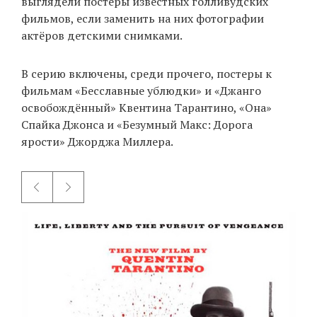
выглядели постеры известных голливудских
фильмов, если заменить на них фотографии
актёров детскими снимками.
EN
UA
В серию включены, среди прочего, постеры к
фильмам «Бесславные ублюдки» и «Джанго
освобождённый» Квентина Тарантино, «Она»
Спайка Джонса и «Безумный Макс: Дорога
ярости» Джорджа Миллера.