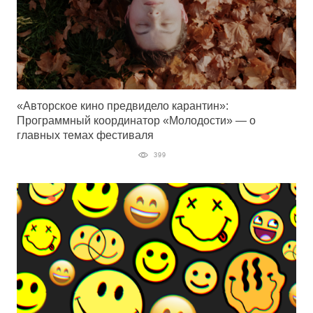
«Авторское кино предвидело карантин»:
Программный координатор «Молодости» — о
главных темах фестиваля
399