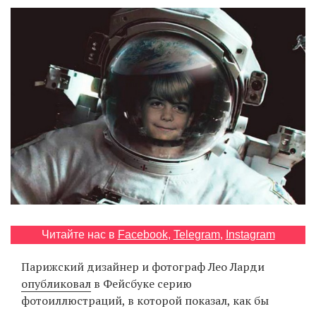
‘21
Фотопроект
Репортаж
Партнерский
материал
О
птичке
Рекламодателям
Читайте нас в
Facebook
,
Telegram
,
Instagram
Парижский дизайнер и фотограф Лео Ларди
опубликовал
в Фейсбуке серию
фотоиллюстраций, в которой показал, как бы