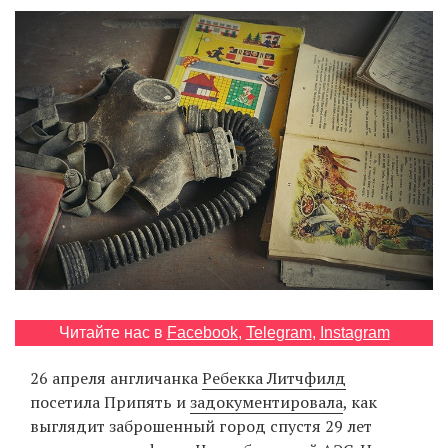
‘21
Фотопроект
Репортаж
Партнерский
материал
О
птичке
Рекламодателям
Читайте нас в
Facebook
,
Telegram
,
Instagram
26 апреля англичанка
Ребекка Литчфилд
посетила Припять и
задокументировала
, как
выглядит заброшенный город спустя 29 лет