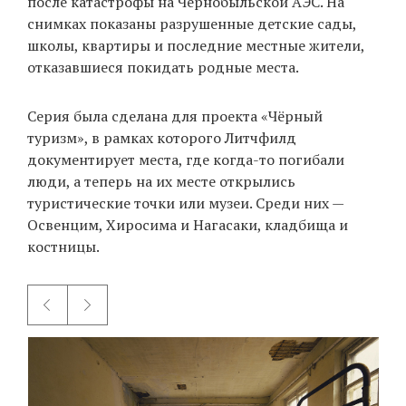
после катастрофы на Чернобыльской АЭС. На
снимках показаны разрушенные детские сады,
школы, квартиры и последние местные жители,
EN
UA
отказавшиеся покидать родные места.
Серия была сделана для проекта «Чёрный
туризм», в рамках которого Литчфилд
документирует места, где когда-то погибали
люди, а теперь на их месте открылись
туристические точки или музеи. Среди них —
Освенцим, Хиросима и Нагасаки, кладбища и
костницы.