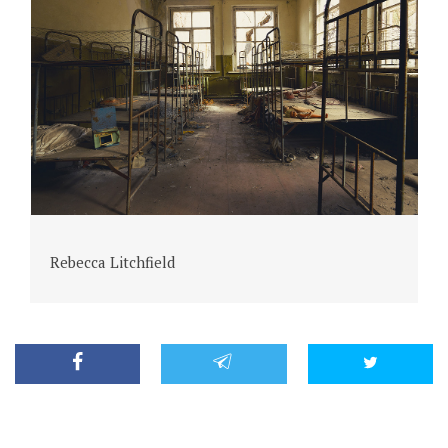
Rebecca Litchfield
R