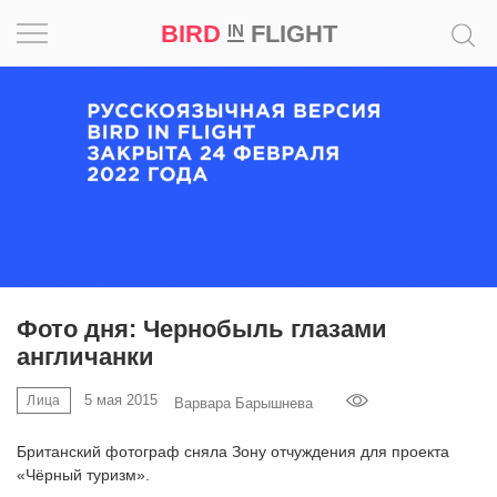
BIRD
FLIGHT
IN
Вдохновение
Почему
это
шедевр
Мир
Игра
Фото дня: Чернобыль глазами
англичанки
Новости
5 мая 2015
Лица
Варвара Барышнева
Bird
in
Британский фотограф сняла Зону отчуждения для проекта
Flight
«Чёрный туризм».
Prize