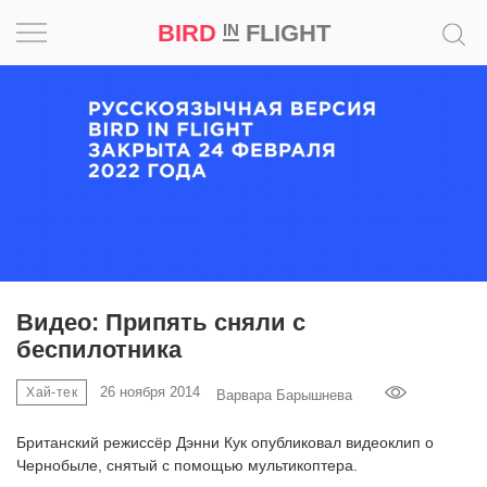
BIRD
FLIGHT
IN
Вдохновение
Почему
это
шедевр
Мир
Игра
Видео: Припять сняли с
беспилотника
Новости
26 ноября 2014
Хай-тек
Варвара Барышнева
Bird
in
Британский режиссёр Дэнни Кук опубликовал видеоклип о
Flight
Чернобыле, снятый с помощью мультикоптера.
Prize