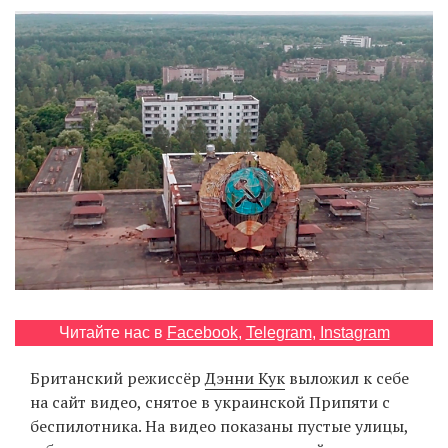
‘21
Фотопроект
Репортаж
Партнерский
материал
О
птичке
Рекламодателям
Читайте нас в
Facebook
,
Telegram
,
Instagram
Британский режиссёр
Дэнни Кук
выложил к себе
на сайт видео, снятое в украинской Припяти с
беспилотника. На видео показаны пустые улицы,