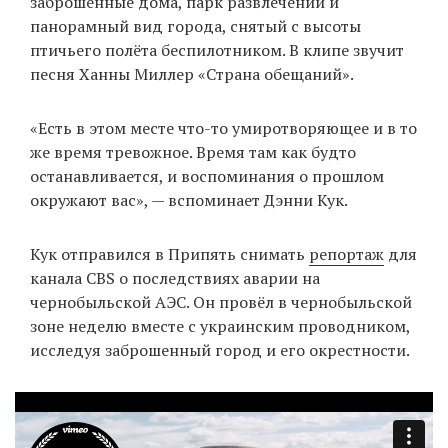
заброшенные дома, парк развлечений и
панорамный вид города, снятый с высоты
птичьего полёта беспилотником. В клипе звучит
EN
UA
песня Ханны Миллер «Страна обещаний».
«Есть в этом месте что-то умиротворяющее и в то
же время тревожное. Время там как будто
останавливается, и воспоминания о прошлом
окружают вас», — вспоминает Дэнни Кук.
Кук отправился в Припять снимать
репортаж
для
канала CBS о последствиях аварии на
чернобыльской АЭС. Он провёл в чернобыльской
зоне неделю вместе с украинским проводником,
исследуя заброшенный город и его окрестности.