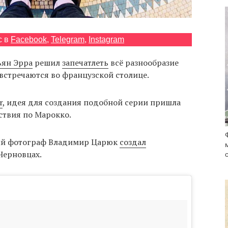
с в
Facebook
,
Telegram
,
Instagram
ьян Эрра
решил
запечатлеть
всё разнообразие
встречаются во французской столице.
r
, идея для создания подобной серии пришла
ствия по Марокко.
ий фотограф Владимир Царюк
создал
Черновцах.