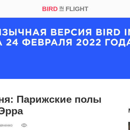
BIRD
FLIGHT
IN
кт
Репортаж
ня: Парижские полы
Эрра
авченко