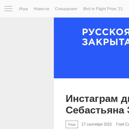
Игра
Новости
Спецпроект
Bird in Flight Prize ‘21
Вдохновение
Почему это шедевр
Мир
Фотопрое
Инстаграм д
Себастьяна 
17 сентября 2015
Глеб С
Лица