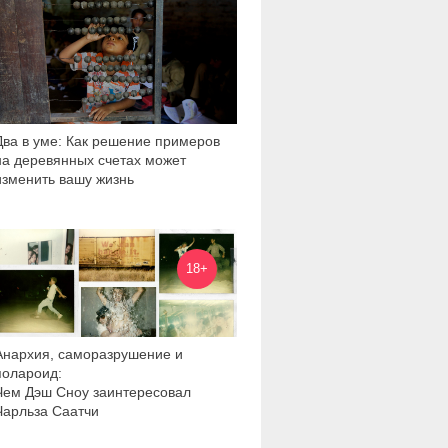
Два в уме: Как решение примеров
на деревянных счетах может
изменить вашу жизнь
7 147
18+
Анархия, саморазрушение и
полароид:
Чем Дэш Сноу заинтересовал
Чарльза Саатчи