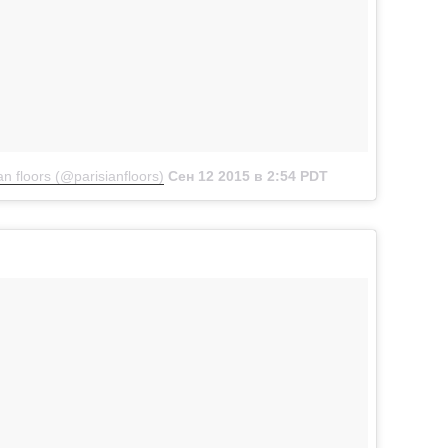
 floors (@parisianfloors)
Сен 12 2015 в 2:54 PDT