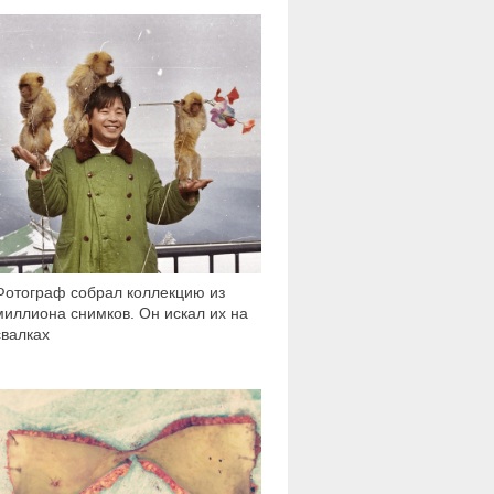
4 310
Фотограф собрал коллекцию из
миллиона снимков. Он искал их на
свалках
261 283