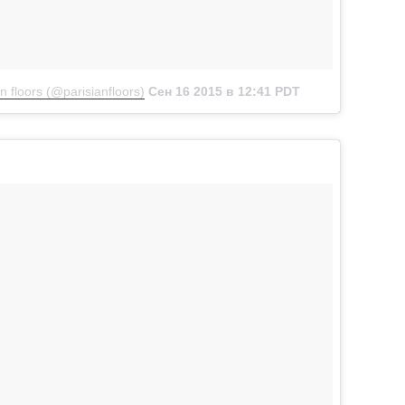
 floors (@parisianfloors)
Сен 16 2015 в 12:41 PDT