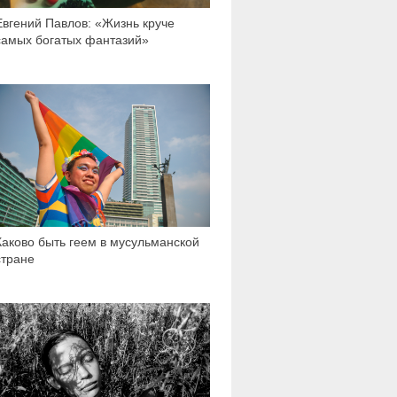
Евгений Павлов: «Жизнь круче
самых богатых фантазий»
8 086
Каково быть геем в мусульманской
стране
3 332