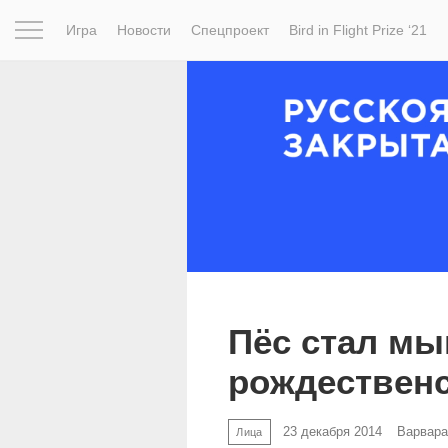
Игра
Новости
Спецпроект
Bird in Flight Prize ‘21
Вдохновение
Почему это шедевр
Мир
Фотопрое
Пёс стал м
рождественс
23 декабря 2014
Варвар
Лица