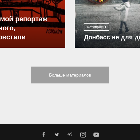
ямой репортаж
ного,
Фотопроект
овстали
Донбасс не для д
Больше материалов