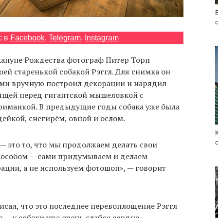
с в
Facebook
,
Telegram
,
Instagram
акануне Рождества фотограф Питер Торп
оей старенькой собакой Рэггл. Для снимка он
ьми вручную построил декорации и нарядил
ящей перед гигантской мышеловкой с
иманкой. В предыдущие годы собака уже была
ейкой, снегирём, овцой и ослом.
— это то, что мы продолжаем делать свои
особом — сами придумываем и делаем
ации, а не используем фотошоп», — говорит
исал, что это последнее перевоплощение Рэггл
 — у собаки уже очень слабое сердце.