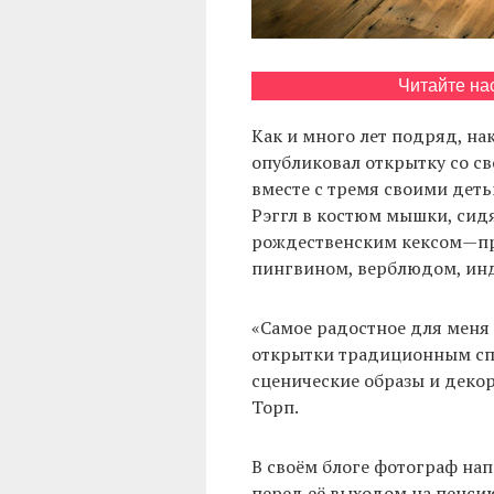
Читайте на
Как и много лет подряд, н
опубликовал открытку со св
вместе с тремя своими дет
Рэггл в костюм мышки, сид
рождественским кексом—пр
пингвином, верблюдом, инд
«Самое радостное для меня 
открытки традиционным сп
сценические образы и декор
Торп.
В своём блоге фотограф нап
перед её выходом на пенсию