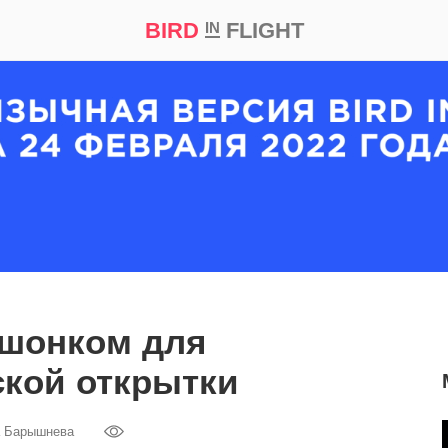
BIRD
FLIGHT
IN
кт
Репортаж
ышонком для
кой открытки
а Барышнева