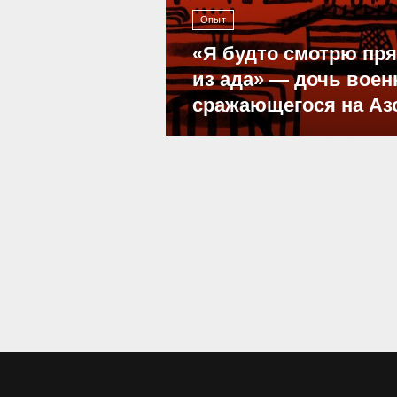
Опыт
«Я будто смотрю пр
из ада» — дочь воен
сражающегося на Аз