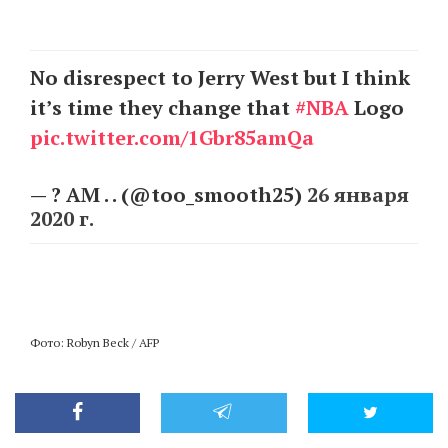
No disrespect to Jerry West but I think
it’s time they change that
#NBA
Logo
pic.twitter.com/1Gbr85amQa
— ? AM . . (@too_smooth25)
26 января
2020 г.
Фото: Robyn Beck / AFP