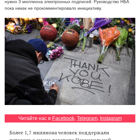
нужно 3 миллиона электронных подписей. Руководство НБА
‘21
пока никак не прокомментировало инициативу.
Фотопроект
Репортаж
Партнерский
материал
О
птичке
Рекламодателям
Читайте нас в
Facebook
,
Telegram
,
Instagram
Более 1,7 миллиона человек поддержали
петицию
о смене логотипа Национальной