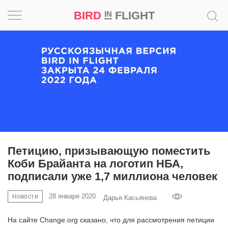
BIRD
FLIGHT
IN
Вдохновение
Почему
это
шедевр
Мир
Игра
Петицию, призывающую поместить
Коби Брайанта на логотип НБА,
Новости
подписали уже 1,7 миллиона человек
Bird
28 января 2020
Новости
Дарья Касьянова
in
Flight
На сайте Change.org сказано, что для рассмотрения петиции
Prize